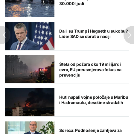
30.000 ljudi
Da li su Trump i Hegseth u sukobu?
Lider SAD se obratio naciji
Šteta od požara oko 19 milijardi
evra, EU preusmjerava fokus na
prevenciju
Huti napali vojne položaje u Maribu
i Hadramautu, desetine stradalih
Soreca: Podnošenje zahtjeva za