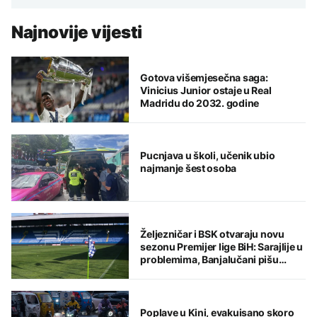
Najnovije vijesti
Gotova višemjesečna saga:
Vinicius Junior ostaje u Real
Madridu do 2032. godine
Pucnjava u školi, učenik ubio
najmanje šest osoba
Željezničar i BSK otvaraju novu
sezonu Premijer lige BiH: Sarajlije u
problemima, Banjalučani pišu
istoriju
Poplave u Kini, evakuisano skoro