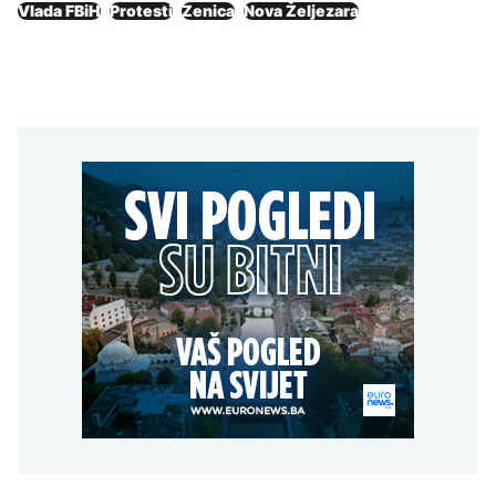
Vlada FBiH
Protesti
Zenica
Nova Željezara