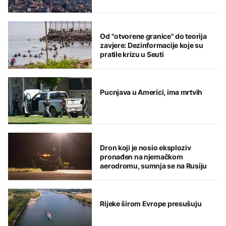
Od "otvorene granice" do teorija
zavjere: Dezinformacije koje su
pratile krizu u Seuti
Pucnjava u Americi, ima mrtvih
Dron koji je nosio eksploziv
pronađen na njemačkom
aerodromu, sumnja se na Rusiju
Rijeke širom Evrope presušuju