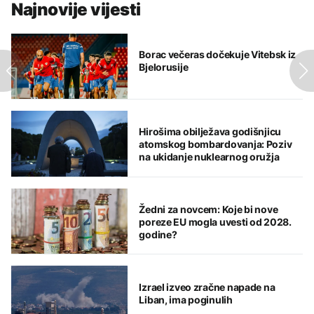
Najnovije vijesti
Borac večeras dočekuje Vitebsk iz
Bjelorusije
Hirošima obilježava godišnjicu
atomskog bombardovanja: Poziv
na ukidanje nuklearnog oružja
Žedni za novcem: Koje bi nove
poreze EU mogla uvesti od 2028.
godine?
Izrael izveo zračne napade na
Liban, ima poginulih