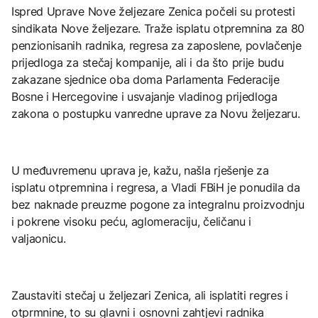
Ispred Uprave Nove željezare Zenica počeli su protesti
sindikata Nove željezare. Traže isplatu otpremnina za 80
penzionisanih radnika, regresa za zaposlene, povlačenje
prijedloga za stečaj kompanije, ali i da što prije budu
zakazane sjednice oba doma Parlamenta Federacije
Bosne i Hercegovine i usvajanje vladinog prijedloga
zakona o postupku vanredne uprave za Novu željezaru.
U međuvremenu uprava je, kažu, našla rješenje za
isplatu otpremnina i regresa, a Vladi FBiH je ponudila da
bez naknade preuzme pogone za integralnu proizvodnju
i pokrene visoku peću, aglomeraciju, čeličanu i
valjaonicu.
Zaustaviti stečaj u željezari Zenica, ali isplatiti regres i
otprmnine, to su glavni i osnovni zahtjevi radnika