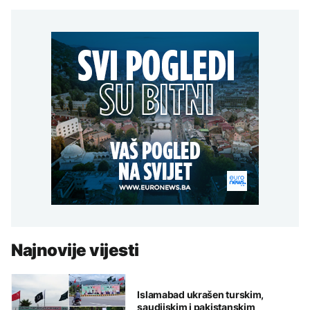
Najnovije vijesti
Islamabad ukrašen turskim,
saudijskim i pakistanskim