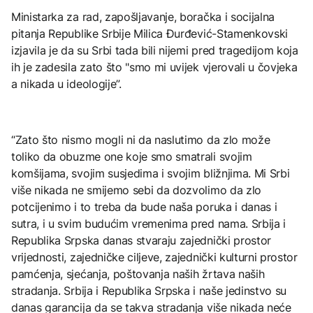
Ministarka za rad, zapošljavanje, boračka i socijalna
pitanja Republike Srbije Milica Đurđević-Stamenkovski
izjavila je da su Srbi tada bili nijemi pred tragedijom koja
ih je zadesila zato što "smo mi uvijek vjerovali u čovjeka
a nikada u ideologije”.
“Zato što nismo mogli ni da naslutimo da zlo može
toliko da obuzme one koje smo smatrali svojim
komšijama, svojim susjedima i svojim bližnjima. Mi Srbi
više nikada ne smijemo sebi da dozvolimo da zlo
potcijenimo i to treba da bude naša poruka i danas i
sutra, i u svim budućim vremenima pred nama. Srbija i
Republika Srpska danas stvaraju zajednički prostor
vrijednosti, zajedničke ciljeve, zajednički kulturni prostor
pamćenja, sjećanja, poštovanja naših žrtava naših
stradanja. Srbija i Republika Srpska i naše jedinstvo su
danas garancija da se takva stradanja više nikada neće