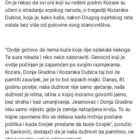
On je rekao da svi oni koji su rođeni podno Kozare su
učeni o stradanju srpskog naroda, o tragediji Kozarske
Dubice, koja je, kako kaže, nakon Drugog svjetskog rata
ostala bez više od polovine svog stanovništva.
“Ovdje gotovo da nema kuće koja nije oplakala nekoga.
Te suze nikada i niko neće zaboraviti. Genocid koji je
ovdje počinjen je zapamćen po svojim razmjerama.
Kozara, Donja Gradina i Kozarska Dubica taj bol će
pamtiti zauvijek, jer je to bol srpskih majki. Danas, 81.
godinu poslije, naša dužnost nije samo sjećanje, naša
dužnost je istina, istina o kojoj moramo govoriti jasno,
bez straha i bez umanjivanja. Jesenovac i Donja Gradina
nisu samo mjesto gdje je zemlja natopljena krvlju. To su
trajne opomene što se dešava kada mržnja postane
politika i kada čovjek prestane da bude čovjek”, poručio
je Savković, dodajući da je naša dužnost da pamtimo, ne
zbog osvete, već iz odgovornosti.