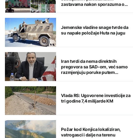
zastavama nakon sporazuma o
zajedničkoj odbrani
Jemenske vladine snage tvrde da
su napale položaje Huta na jugu
Iran tvrdi da nema direktnih
pregovora sa SAD-om, već samo
razmjenjuju poruke putem
posrednika
Vlada RS: Ugovorene investicije za
tri godine 7,4 milijarde KM
Požar kod Konjica lokaliziran,
vatrogasci i dalje na terenu