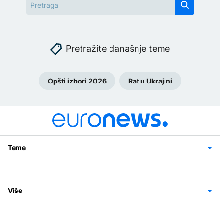
Pretražite današnje teme
Opšti izbori 2026
Rat u Ukrajini
Teme
Bosna i Hercegovina
Region
Svijet
Sport
Magazin
Više
Impressum
Kontakt