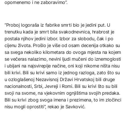
opomenemo i ne zaboravimo”.
“Proboj logoraša iz fabrike smrti bio je jedini put. U
trenutku kada je smrt bila svakodnevnica, hrabrost je
postala njihov jedini izbor. Izbor za slobodu, čak i po
cijenu života. Prošlo je više od osam decenija otkako su
sa svega nekoliko kilometara do ovoga mjesta na kojem
se večeras nalazimo, nevini ljudi mučeni do iznemoglosti
i ubijani na najsvirepije načine, oni koji nikome ništa nisu
bili krivi. Bili su krivi samo iz jednog razloga, zato što su
u ozloglašenoj Nezavisnoj Državi Hrvatskoj bili druge
nacionalnosti, Srbi, Jevreji i Romi. Bili su krivi što su bili
svoji na svome, na vjekovnim ognjištima svojih predaka.
Bili su krivi zbog svoga imena i prezimena, to im zločinci
nisu mogli oprostiti”, rekao je Savković.