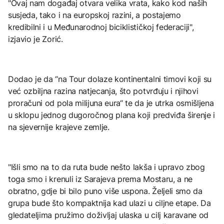
"Ovaj nam događaj otvara velika vrata, kako kod naših
susjeda, tako i na europskoj razini, a postajemo
kredibilni i u Međunarodnoj biciklističkoj federaciji",
izjavio je Zorić.
Dodao je da “na Tour dolaze kontinentalni timovi koji su
već ozbiljna razina natjecanja, što potvrđuju i njihovi
proračuni od pola milijuna eura“ te da je utrka osmišljena
u sklopu jednog dugoročnog plana koji predviđa širenje i
na sjevernije krajeve zemlje.
"Išli smo na to da ruta bude nešto lakša i upravo zbog
toga smo i krenuli iz Sarajeva prema Mostaru, a ne
obratno, gdje bi bilo puno više uspona. Željeli smo da
grupa bude što kompaktnija kad ulazi u ciljne etape. Da
gledateljima pružimo doživljaj ulaska u cilj karavane od