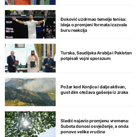
Đoković uzdrmao temelje tenisa:
Ideja o promjeni formata izazvala
buru reakcija
Turska, Saudijska Arabija i Pakistan
potpisali vojni sporazum
Požar kod Konjica i dalje aktivan,
gust dim otežava gašenje iz zraka
Sladić najavio promjenu vremena:
Subota donosi osvježenje, a onda
ponovo velike vrućine