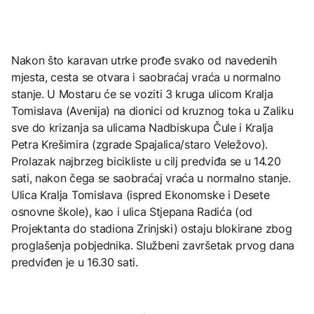
Nakon što karavan utrke prođe svako od navedenih
mjesta, cesta se otvara i saobraćaj vraća u normalno
stanje. U Mostaru će se voziti 3 kruga ulicom Kralja
Tomislava (Avenija) na dionici od kruznog toka u Zaliku
sve do krizanja sa ulicama Nadbiskupa Čule i Kralja
Petra Krešimira (zgrade Spajalica/staro Veležovo).
Prolazak najbrzeg bicikliste u cilj predviđa se u 14.20
sati, nakon čega se saobraćaj vraća u normalno stanje.
Ulica Kralja Tomislava (ispred Ekonomske i Desete
osnovne škole), kao i ulica Stjepana Radića (od
Projektanta do stadiona Zrinjski) ostaju blokirane zbog
proglašenja pobjednika. Službeni završetak prvog dana
predviđen je u 16.30 sati.