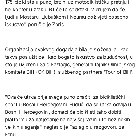
175 biciklista u punoj brzini uz motociklističku pratnju i
helikopter u zraku. Bit će to spektakl! Vjerujem da će
ljudi u Mostaru, Ljubuškom i Neumu doživjeti posebno
iskustvo", poručio je Zorić.
Organizacija ovakvog događaja bila je složena, ali kao
takva poslužit će i kao bogato iskustvo za budućnost, u
što je uvjeren i Said Fazlagić, generalni tajnik Olimpijskog
komiteta BiH (OK BiH), službenog partnera 'Tour of BiH'.
"Ova će utrka prije svega puno značiti za biciklistički
sport u Bosni i Hercegovini. Budući da se utrka odvija u
Bosni i Hercegovini, domaći će biciklisti tako dobiti
platformu za natjecanje na najvišoj razini i to bez nekih
velikih ulaganja", naglasio je Fazlagić u razgovoru za
Fenu.