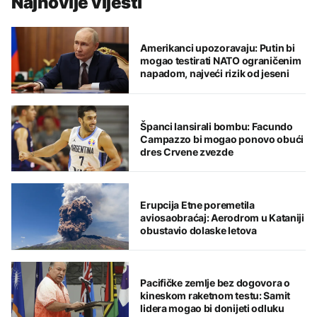
Najnovije vijesti
Amerikanci upozoravaju: Putin bi
mogao testirati NATO ograničenim
napadom, najveći rizik od jeseni
Španci lansirali bombu: Facundo
Campazzo bi mogao ponovo obući
dres Crvene zvezde
Erupcija Etne poremetila
aviosaobraćaj: Aerodrom u Kataniji
obustavio dolaske letova
Pacifičke zemlje bez dogovora o
kineskom raketnom testu: Samit
lidera mogao bi donijeti odluku