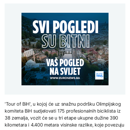
Hidrolozi u Rumuniji
potragu za novom
djece moraju platiti 942
najavljuju blagi porast
lokacijom regionalne
miliona dolara
Grčka dronovima
nivoa Dunava, vodostaj
deponije
kontrolisala više od 300
rijeke porastao u
AKTUELNO
plaža zbog nelegalnog
Mađarskoj
zauzimanja obale
Mostar i HNK ubrzavaju
KULTURA
potragu za novom
AKTUELNO
lokacijom regionalne
Rat i pijesak prijete
deponije
drevnim piramidama
Španija postavila
Meroe u Sudanu
ultimatum Italiji da ukine
granične kontrole
ZANIMLJIVOSTI
Rihanna radi na novom
albumu
'Tour of BiH', u kojoj će uz snažnu podršku Olimpijskog
komiteta BiH sudjelovati 175 profesionalnih biciklista iz
38 zemalja, vozit će se u tri etape ukupne dužine 390
kilometara i 4.400 metara visinske razlike, koje povezuju