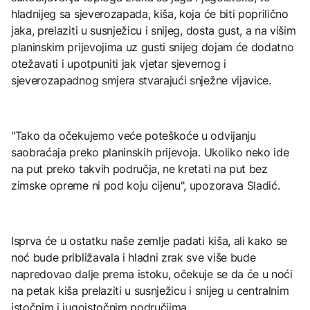
hladnijeg sa sjeverozapada, kiša, koja će biti poprilično
jaka, prelaziti u susnježicu i snijeg, dosta gust, a na višim
planinskim prijevojima uz gusti snijeg dojam će dodatno
otežavati i upotpuniti jak vjetar sjevernog i
sjeverozapadnog smjera stvarajući snježne vijavice.
"Tako da očekujemo veće poteškoće u odvijanju
saobraćaja preko planinskih prijevoja. Ukoliko neko ide
na put preko takvih područja, ne kretati na put bez
zimske opreme ni pod koju cijenu", upozorava Sladić.
Isprva će u ostatku naše zemlje padati kiša, ali kako se
noć bude približavala i hladni zrak sve više bude
napredovao dalje prema istoku, očekuje se da će u noći
na petak kiša prelaziti u susnježicu i snijeg u centralnim
istočnim i jugoistočnim područjima.