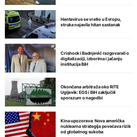
Hantavirus se vratio u Evropu,
struka najavila hitan sastanak
Crishock i Badnjević razgovarali o
digitalizaciji, izborima i jačanju
institucija BiH
Okončana arbitraža oko RiTE
Ugljevik: EGS i BiH zaključili
sporazum o nagodbi
Kina upozorava: Nova američka
nuklearna strategija povećava rizik
od globalnog sukoba