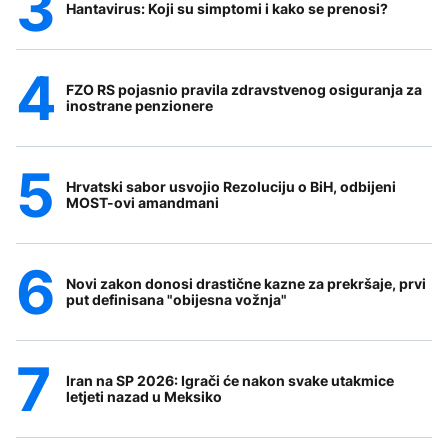
Hantavirus: Koji su simptomi i kako se prenosi?
FZO RS pojasnio pravila zdravstvenog osiguranja za
inostrane penzionere
Hrvatski sabor usvojio Rezoluciju o BiH, odbijeni
MOST-ovi amandmani
Novi zakon donosi drastične kazne za prekršaje, prvi
put definisana "obijesna vožnja"
Iran na SP 2026: Igrači će nakon svake utakmice
letjeti nazad u Meksiko