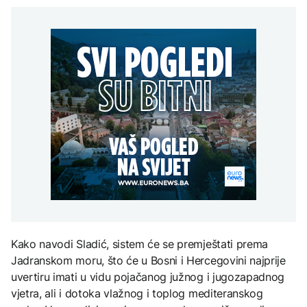
pitanje, Košarac traži
Svjetske cijene hrane
Rudari u teškom stanju,
AKTUELNO
djece moraju platiti 942
odgovore
najviše u posljednje tri
dvojici ukazana Hitna
miliona dolara
godine
medicinska pomoć
Europol: U Srbiji i
AKTUELNO
Njemačkoj uhapšeni
krijumčari koji su
Protest u RMU Zenica:
prebacivali migrante iz
KULTURA
Rudari u teškom stanju,
Sirije
AKTUELNO
dvojici ukazana Hitna
Rat i pijesak prijete
medicinska pomoć
drevnim piramidama
Plovidba Hormuškim
Meroe u Sudanu
moreuzom neće biti
naplaćivana do
konačnog sporazuma s
Iranom
ZANIMLJIVOSTI
Rihanna radi na novom
albumu
Kako navodi Sladić, sistem će se premještati prema
Jadranskom moru, što će u Bosni i Hercegovini najprije
uvertiru imati u vidu pojačanog južnog i jugozapadnog
vjetra, ali i dotoka vlažnog i toplog mediteranskog