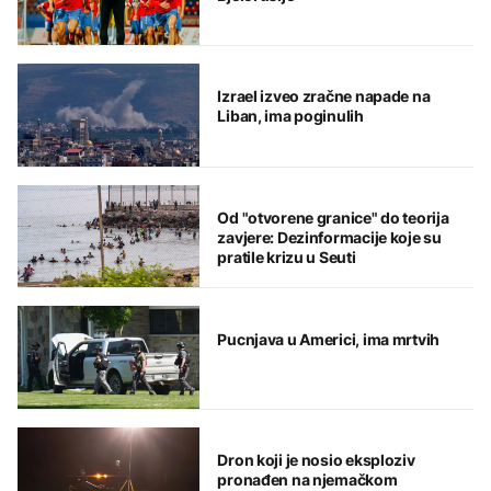
Izrael izveo zračne napade na
Liban, ima poginulih
Od "otvorene granice" do teorija
zavjere: Dezinformacije koje su
pratile krizu u Seuti
Pucnjava u Americi, ima mrtvih
Dron koji je nosio eksploziv
pronađen na njemačkom