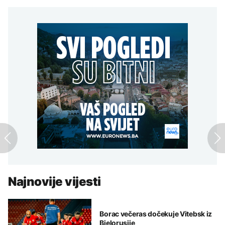
Najnovije vijesti
Borac večeras dočekuje Vitebsk iz
Bjelorusije