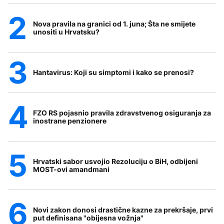
Nova pravila na granici od 1. juna; Šta ne smijete
unositi u Hrvatsku?
Hantavirus: Koji su simptomi i kako se prenosi?
FZO RS pojasnio pravila zdravstvenog osiguranja za
inostrane penzionere
Hrvatski sabor usvojio Rezoluciju o BiH, odbijeni
MOST-ovi amandmani
Novi zakon donosi drastične kazne za prekršaje, prvi
put definisana "obijesna vožnja"