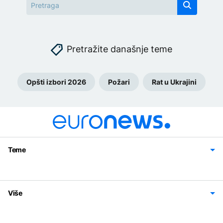
Pretražite današnje teme
Opšti izbori 2026
Požari
Rat u Ukrajini
Teme
Bosna i Hercegovina
Region
Svijet
Sport
Magazin
Više
Impressum
Kontakt