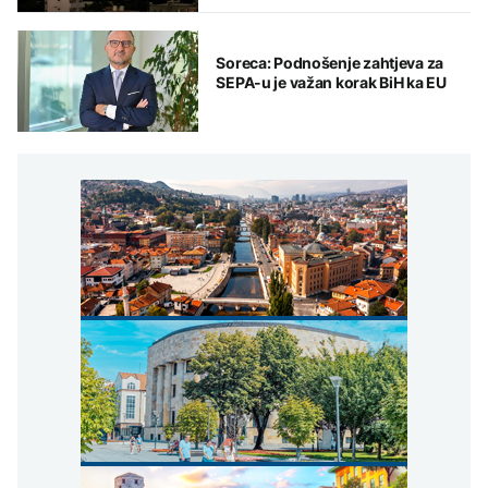
Soreca: Podnošenje zahtjeva za
SEPA-u je važan korak BiH ka EU