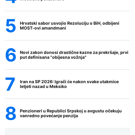
Hrvatski sabor usvojio Rezoluciju o BiH, odbijeni
MOST-ovi amandmani
Novi zakon donosi drastične kazne za prekršaje, prvi
put definisana "obijesna vožnja"
Iran na SP 2026: Igrači će nakon svake utakmice
letjeti nazad u Meksiko
Penzioneri u Republici Srpskoj u avgustu očekuju
vanredno povećanje penzija