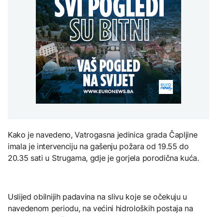
Redovi na aerodromima i
djece moraju platiti 942
graničnim prelazima u
miliona dolara
Nuklearka Krško
EU: Koja je svrha EES
DRUŠTVO
smanjuje proizvodnju
sistema ako se isključuje
zbog niskog vodostaja i
čim je preopterećen?
Počela isplata penzija u
visokih temperatura
RS
Save
KULTURA
BIZNIS
Rat i pijesak prijete
drevnim piramidama
Skočile cijene nafte na
Meroe u Sudanu
svjetskom tržištu, hoće li
se to odraziti na BiH
ZANIMLJIVOSTI
Kako je navedeno, Vatrogasna jedinica grada Čapljine
Rihanna radi na novom
imala je intervenciju na gašenju požara od 19.55 do
albumu
20.35 sati u Strugama, gdje je gorjela porodična kuća.
Uslijed obilnijih padavina na slivu koje se očekuju u
navedenom periodu, na većini hidroloških postaja na