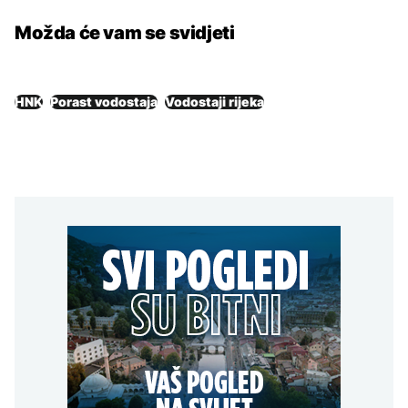
Možda će vam se svidjeti
HNK
Porast vodostaja
Vodostaji rijeka