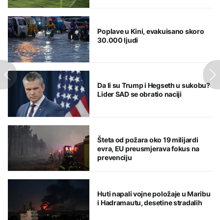
istoriju
Poplave u Kini, evakuisano skoro
30.000 ljudi
Da li su Trump i Hegseth u sukobu?
Lider SAD se obratio naciji
Šteta od požara oko 19 milijardi
evra, EU preusmjerava fokus na
prevenciju
Huti napali vojne položaje u Maribu
i Hadramautu, desetine stradalih