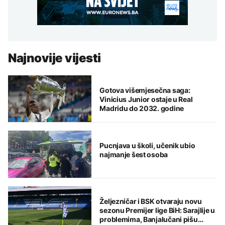
Najnovije vijesti
Gotova višemjesečna saga:
Vinicius Junior ostaje u Real
Madridu do 2032. godine
Pucnjava u školi, učenik ubio
najmanje šest osoba
Željezničar i BSK otvaraju novu
sezonu Premijer lige BiH: Sarajlije u
problemima, Banjalučani pišu