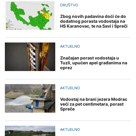
Španija postavila
aktivan, gust dim
djece moraju platiti 942
DRUŠTVO
ultimatum Italiji da ukine
otežava gašenje iz zraka
miliona dolara
Grčka dronovima
granične kontrole
kontrolisala više od 300
Zbog novih padavina doći će do
AKTUELNO
plaža zbog nelegalnog
dodatnog porasta vodostaja na
zauzimanja obale
HS Karanovac, te na Savi i Spreči
Požar kod Konjica i dalje
KULTURA
aktivan, gust dim
FOKUS
otežava gašenje iz zraka
Rat i pijesak prijete
drevnim piramidama
AKTUELNO
Amerikanci
Meroe u Sudanu
upozoravaju: Putin bi
Značajan porast vodostaja u
mogao testirati NATO
Tuzli, upućen apel građanima na
ograničenim napadom,
oprez
najveći rizik od jeseni
ZANIMLJIVOSTI
Rihanna radi na novom
AKTUELNO
albumu
Vodostaj na brani jezera Modrac
veći za pet centimetara, porast
Spreče
AKTUELNO