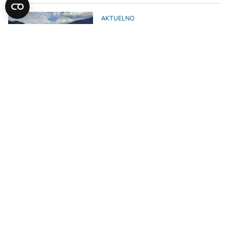
AKTUELNO
Prognozira se rast vodostaja
rijeka u BiH: Izdato upozorenje za
stanovništvo
AKTUELNO
Vodostaji rijeka u Hercegovini
ispod kritičnih razina, jedino
Trebižat povišen
UČITAJ JOŠ VIJESTI