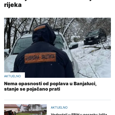
rijeka
AKTUELNO
Nema opasnosti od poplava u Banjaluci,
stanje se pojačano prati
AKTUELNO
Vodostaji u FBiH u porastu: Izlila