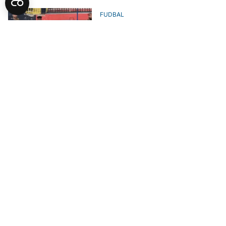
FUDBAL
Fudbaler Novog Pazara slučajno
otkrio da ima više godina nego
što piše u papirima
ZANIMLJIVOSTI
Svjetski dan turske kafe u Novom
Pazaru
AKTUELNO
Djevojka iz BiH se doselila kod
Novopazarca: Držao je zatvorenu
i silovao
AKTUELNO
Tragedija u Novom Pazaru,