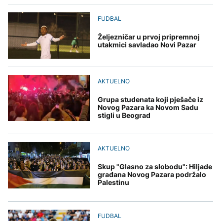
uputstva za skreniranje
Hirošima obilježava
zatvorena obilaznica
AKTUELNO
spektakl “Brechtovi
godišnjicu atomskog
duhovi”
bombardovanja: Poziv
FUDBAL
Plan da se u Crnoj Gori
na ukidanje nuklearnog
AKTUELNO
prave centri za prihvat
oružja
Željezničar u prvoj pripremnoj
migranata? Spajić:
TEHNOLOGIJA
utakmici savladao Novi Pazar
Požar se širi Bijeljinom,
Nismo vodili pregovore
zatvorena obilaznica
Dio rakete SpaceX
FOKUS
velikom brzinom pada
na Mjesec
Žedni za novcem: Koje bi
AKTUELNO
nove poreze EU mogla
uvesti od 2028. godine?
Grupa studenata koji pješače iz
Novog Pazara ka Novom Sadu
stigli u Beograd
TEHNOLOGIJA
Britanska kraljevska
kovnica iz elektronskog
AKTUELNO
otpada izdvaja zlato
Skup "Glasno za slobodu": Hiljade
građana Novog Pazara podržalo
Palestinu
FUDBAL