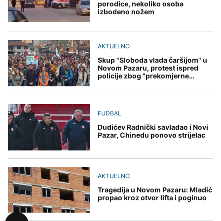
porodice, nekoliko osoba
izbodeno nožem
AKTUELNO
Skup "Sloboda vlada čaršijom" u
Novom Pazaru, protest ispred
policije zbog "prekomjerne
upotrebe sile"
FUDBAL
Dudićev Radnički savladao i Novi
Pazar, Chinedu ponovo strijelac
AKTUELNO
Tragedija u Novom Pazaru: Mladić
propao kroz otvor lifta i poginuo