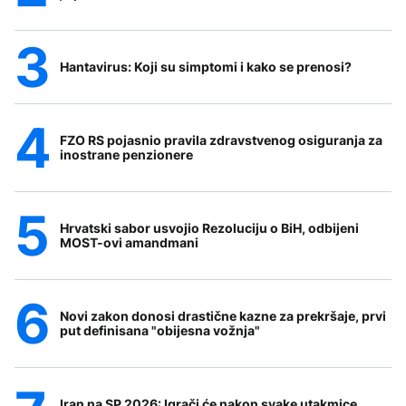
Hantavirus: Koji su simptomi i kako se prenosi?
FZO RS pojasnio pravila zdravstvenog osiguranja za
inostrane penzionere
Hrvatski sabor usvojio Rezoluciju o BiH, odbijeni
MOST-ovi amandmani
Novi zakon donosi drastične kazne za prekršaje, prvi
put definisana "obijesna vožnja"
Iran na SP 2026: Igrači će nakon svake utakmice