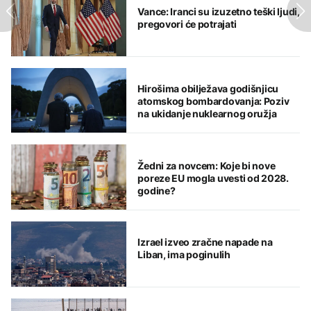
Vance: Iranci su izuzetno teški ljudi,
pregovori će potrajati
Hirošima obilježava godišnjicu
atomskog bombardovanja: Poziv
na ukidanje nuklearnog oružja
Žedni za novcem: Koje bi nove
poreze EU mogla uvesti od 2028.
godine?
Izrael izveo zračne napade na
Liban, ima poginulih