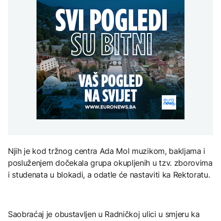
WP: Trump kritikovao
se približila kućama u
AKTUELNO
spektakl “Brechtovi
Hegsetha zbog
selima Poljice Petrovo i
duhovi”
nestašice naoružanja;
Marići
Plan da se u Crnoj Gori
Oglasio se predsjednik
AKTUELNO
prave centri za prihvat
migranata? Spajić:
TEHNOLOGIJA
Kritično u Trebinju: Vatra
Nismo vodili pregovore
se približila kućama u
Dio rakete SpaceX
AKTUELNO
selima Poljice Petrovo i
velikom brzinom pada
Marići
na Mjesec
Rusija: Masovan napad
dronovima na Jaroslavlj,
meta navodno bila
rafinerija
TEHNOLOGIJA
Britanska kraljevska
kovnica iz elektronskog
Njih je kod tržnog centra Ada Mol muzikom, bakljama i
otpada izdvaja zlato
posluženjem dočekala grupa okupljenih u tzv. zborovima
i studenata u blokadi, a odatle će nastaviti ka Rektoratu.
Saobraćaj je obustavljen u Radničkoj ulici u smjeru ka