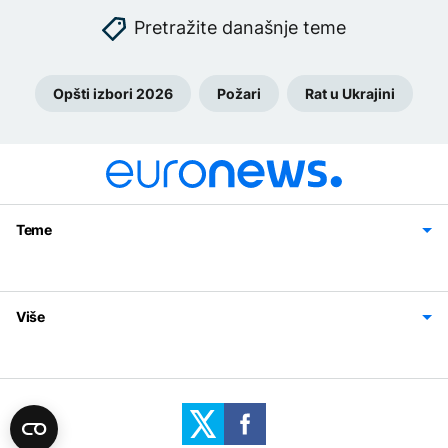
Pretražite današnje teme
Opšti izbori 2026
Požari
Rat u Ukrajini
Teme
Bosna i Hercegovina
Region
Svijet
Sport
Magazin
Više
Impressum
Kontakt
Politika privatnosti
Uslovi korišćenja