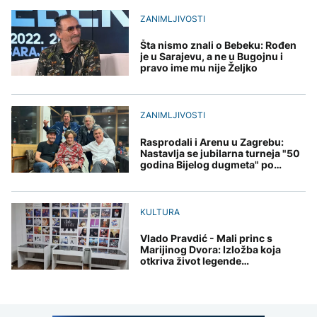
Predsjednik Kolumbije
Sarajevo Film Festival
objavio rat kartelima,
ZANIMLJIVOSTI
Zelenski stigao u Srbiju
Trump mu šalje milijardu
DRUŠTVO
dolara
Šta nismo znali o Bebeku: Rođen
Stiže osvježenje: Danas
je u Sarajevu, a ne u Bugojnu i
oblačno sa kišom
pravo ime mu nije Željko
ZANIMLJIVOSTI
AKTUELNO
Pripremite se za nebeski
spektakl: Kiša meteora
Rusi gađali Kijevsku
ZANIMLJIVOSTI
Perseidi stiže sredinom
oblast, Ukrajinci
augusta
rafineriju nafte - ima
Rasprodali i Arenu u Zagrebu:
nastradalih
Nastavlja se jubilarna turneja "50
godina Bijelog dugmeta" po
svijetu
TEHNOLOGIJA
Istorijska presuda protiv
KULTURA
Mete, zbog ugrožavanja
djece moraju platiti 942
Vlado Pravdić - Mali princ s
miliona dolara
Marijinog Dvora: Izložba koja
otkriva život legende
jugoslovenske muzike