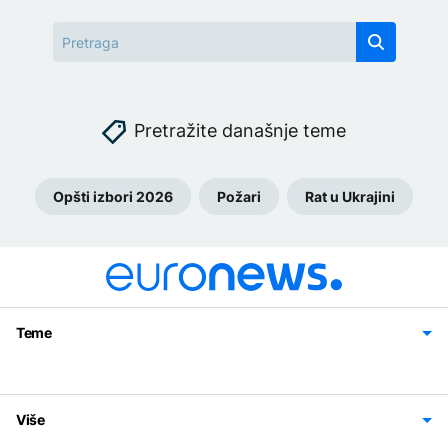
Pretražite današnje teme
Opšti izbori 2026
Požari
Rat u Ukrajini
Teme
Bosna i Hercegovina
Region
Svijet
Sport
Magazin
Više