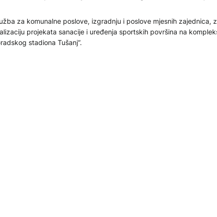
užba za komunalne poslove, izgradnju i poslove mjesnih zajednica, z
alizaciju projekata sanacije i uređenja sportskih površina na komplek
radskog stadiona Tušanj“.
.10.2025
UDBAL
rinjski u problemu zbog oštećenja na stadionu uzrokovan
evremenom
ujno nevrijeme koje je sinoć pogodilo Mostar, nažalost nije zaobišlo n
d Bijelim brijegom, na kojem domaće utakmice igra Zrinjski.
.09.2025