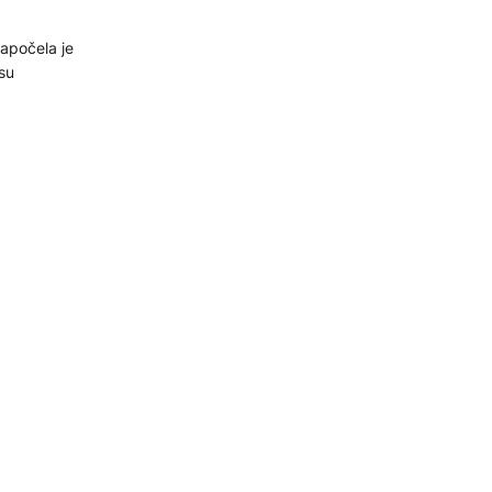
apočela je
su
ih
i stadion