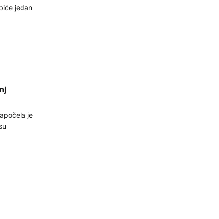
 biće jedan
nj
apočela je
su