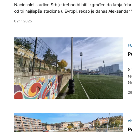
Nacionalni stadion Srbije trebao bi biti izgrađen do kraja f
od tri najljepša stadiona u Evropi, rekao je danas Aleksandar 
02.11.2025
F
P
Sl
re
Gr
26
A
P