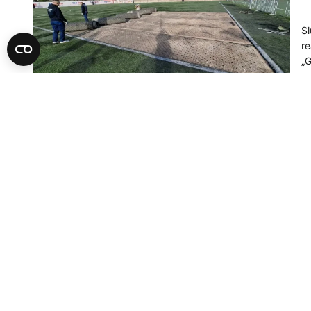
Sl
re
„G
21
F
Z
n
Ol
Po
11