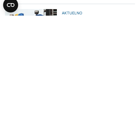
AKTUELNO
Željana Zovko poziva na
iskorištavanje "povijesnog
trenutka", HDZ BiH danas šuti
EVROPA
U srijedu rasprava o BiH u
Evropskom parlamentu
POLITIKA
Zovko: Povijesni trenutak, Hrvati
od Trumpove administracije
moraju tražiti oteta prava iz
Daytona
POLITIKA