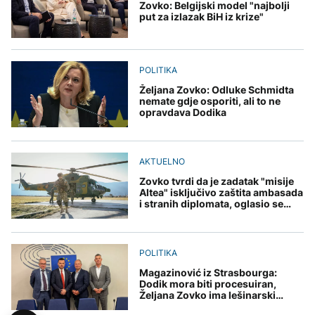
Zovko: Belgijski model "najbolji
put za izlazak BiH iz krize"
POLITIKA
Željana Zovko: Odluke Schmidta
nemate gdje osporiti, ali to ne
opravdava Dodika
AKTUELNO
Zovko tvrdi da je zadatak "misije
Altea" isključivo zaštita ambasada
i stranih diplomata, oglasio se
EUFOR
POLITIKA
Magazinović iz Strasbourga:
Dodik mora biti procesuiran,
Željana Zovko ima lešinarski
pristup