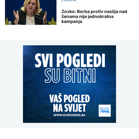
Zovko: Borba protiv nasilja nad
ženama nije jednokratna
kampanja