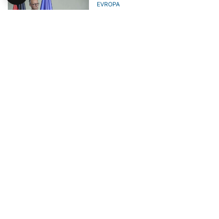
EVROPA
Njemački kancelar poručuje da
neće biti nikakve saradnje s
krajnje desničarskom strankom
AfD
EVROPA
Njemačke banke zatvaraju račune
krajnje desnoj stranci AfD
EVROPA
Njemačka: Pale teške optužbe,
AfD špijunira za Ruse?
EVROPA
Njemačka krajnje desničarska AfD
vodi u anketama dok popularnost