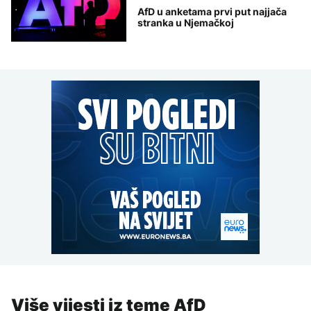
AfD u anketama prvi put najjača
stranka u Njemačkoj
Više vijesti iz teme AfD