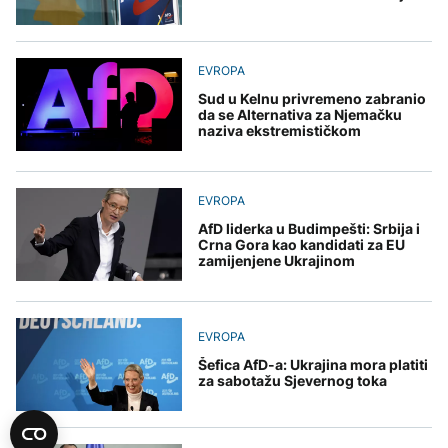
EVROPA
Sud u Kelnu privremeno zabranio
da se Alternativa za Njemačku
naziva ekstremističkom
EVROPA
AfD liderka u Budimpešti: Srbija i
Crna Gora kao kandidati za EU
zamijenjene Ukrajinom
EVROPA
Šefica AfD-a: Ukrajina mora platiti
za sabotažu Sjevernog toka