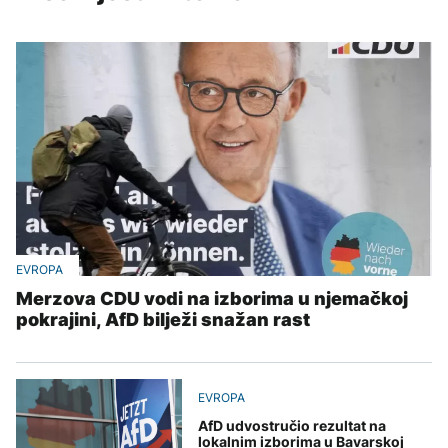
EVROPA
Merzova CDU vodi na izborima u njemačkoj
pokrajini, AfD bilježi snažan rast
EVROPA
AfD udvostručio rezultat na
lokalnim izborima u Bavarskoj