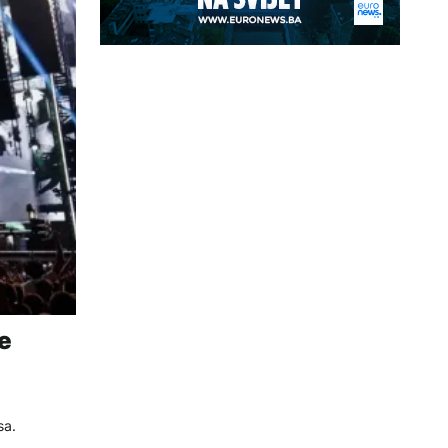
je
sa.