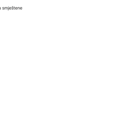
u smještene
nacionalno
 Zimskim
kovima,
ednik je
io se svoje