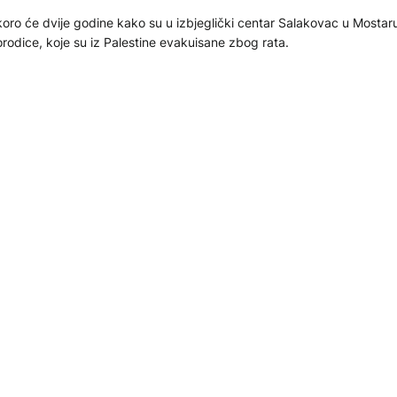
oro će dvije godine kako su u izbjeglički centar Salakovac u Mostar
rodice, koje su iz Palestine evakuisane zbog rata.
.07.2025
RUŠTVO
ovan Radovanović, "vlašićki orlić" sa misijom: Porodica je 
itanje broj jedan
van Radovanović, jedan je od "orlića sa Vlašića", koji je učešćem na
impijskim igrama u Sarajevu 1984. godine, kao predskakač u ski sko
tvario svoj dječački san. Radovanović danas živi u Banjaluci i predsj
ruženja porodica s četvoro i više djece "4+". Za Euronews BiH prisjet
.04.2025
ortske karijere, Olimpijade, ali govorio i o značaju porodice.
KTUELNO