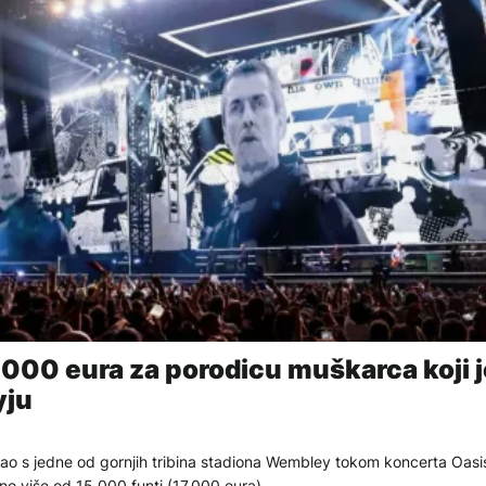
7.000 eura za porodicu muškarca koji 
yju
pao s jedne od gornjih tribina stadiona Wembley tokom koncerta Oasi
no više od 15.000 funti (17.000 eura).