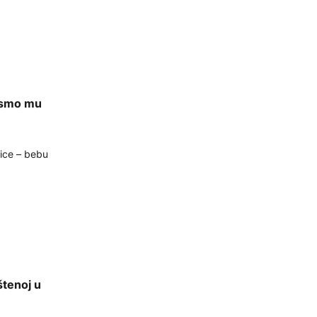
i smo mu
ice – bebu
štenoj u