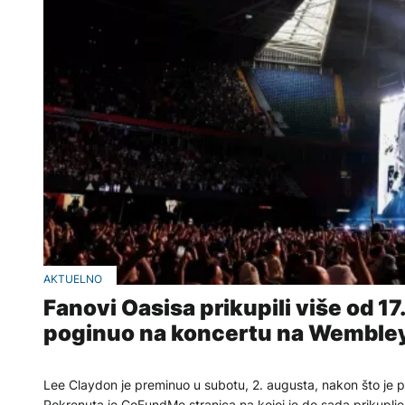
AKTUELNO
Fanovi Oasisa prikupili više od 1
poginuo na koncertu na Wemble
Lee Claydon je preminuo u subotu, 2. augusta, nakon što je 
Pokrenuta je GoFundMe stranica na kojoj je do sada prikuplje