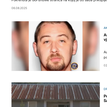
06.08.2025
A
A
vj
Au
po
02
D
P
S