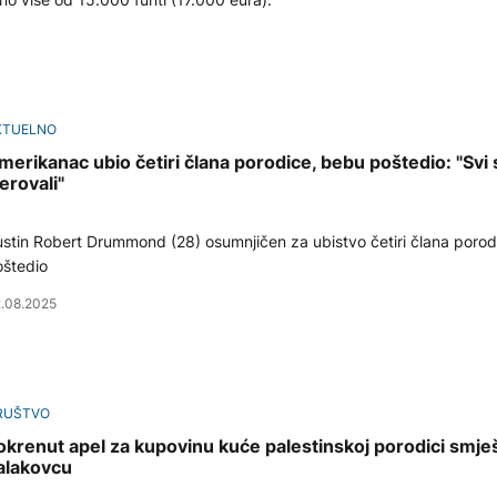
KTUELNO
merikanac ubio četiri člana porodice, bebu poštedio: "Sv
erovali"
stin Robert Drummond (28) osumnjičen za ubistvo četiri člana porod
štedio
.08.2025
RUŠTVO
okrenut apel za kupovinu kuće palestinskoj porodici smje
alakovcu