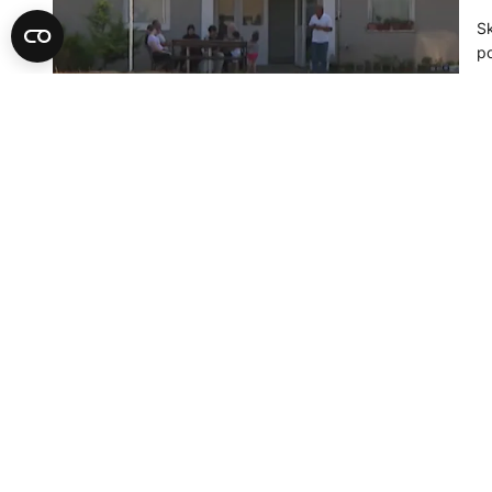
Sk
po
19
D
J
p
Jo
ol
os
Ud
13
sp
A