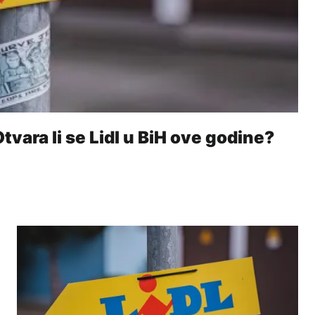
tvara li se Lidl u BiH ove godine?