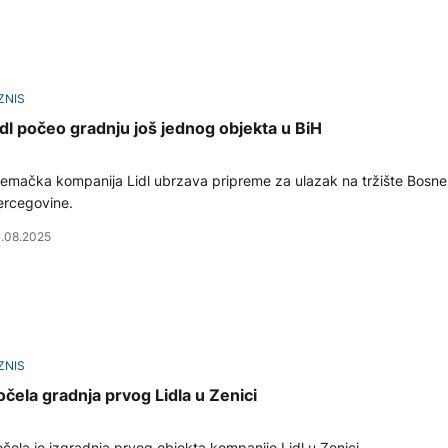
ZNIS
idl počeo gradnju još jednog objekta u BiH
emačka kompanija Lidl ubrzava pripreme za ulazak na tržište Bosne 
ercegovine.
.08.2025
ZNIS
očela gradnja prvog Lidla u Zenici
čela je izgradnja prvog objekta kompanije Lidl u Zenici.