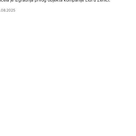
.08.2025
ZNIS
ako izgleda "Lidlova" mega građevina od 200 miliona KM 
gističko-distributivni centar kompanije Lidl u Lepenici kod Sarajeva 
načne obrise.
.05.2025
ZNIS