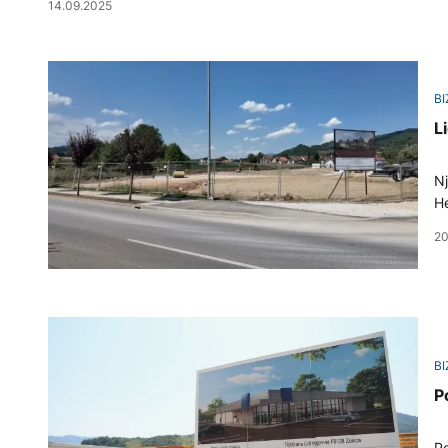
14.09.2025
BI
L
Nj
H
20
BI
P
Po