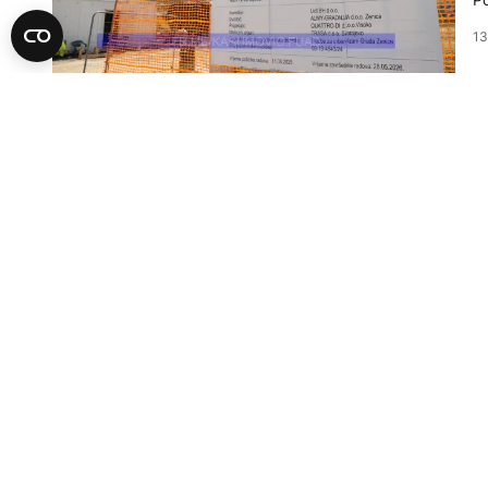
13
BI
K
Lo
ko
11
BI