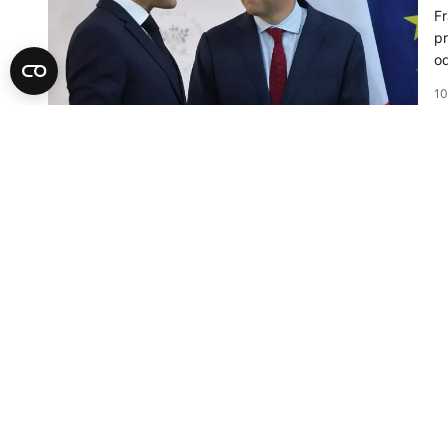
Fr
pr
od
10
A
P
Tr
07
E