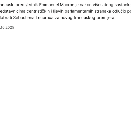
ancuski predsjednik Emmanuel Macron je nakon višesatnog sastanka
edstavnicima centrističkih i lijevih parlamentarnih stranaka odlučio 
abrati Sebastiena Lecornua za novog francuskog premijera.
.10.2025
KTUELNO
ariz: Eksplozije u blizini kancelarije premijera u ostavci
i eksplozije odjeknule su ispred Hotela de Matignon u Parizu.
.10.2025
VROPA