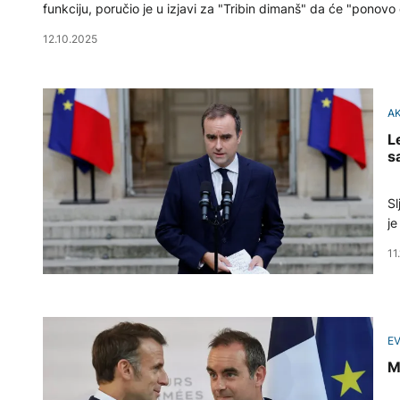
funkciju, poručio je u izjavi za "Tribin dimanš" da će "ponovo 
12.10.2025
A
L
s
Sl
je
11
E
M