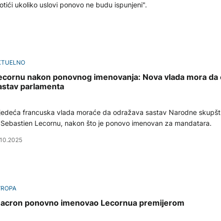
otići ukoliko uslovi ponovo ne budu ispunjeni".
KTUELNO
ecornu nakon ponovnog imenovanja: Nova vlada mora da
astav parlamenta
jedeća francuska vlada moraće da odražava sastav Narodne skupšti
 Sebastien Lecornu, nakon što je ponovo imenovan za mandatara.
.10.2025
VROPA
acron ponovno imenovao Lecornua premijerom