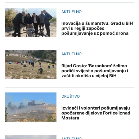
ambasador SAD u BiH
Netanyahu odbacio
AKTUELNO
sve stiže za besplatne i
Trumpov plan za Gazu i
plaćene naloge
poručio da "nema
AKTUELNO
AKTUELNO
Objavljeni novi detalji
povlačenja"
sudara vozova:
Inovacija u šumarstvu: Grad u BiH
U institucije BiH stigao
Povrijeđeno 25 osoba
prvi u regiji započeo
agreman: Ronald
ZANIMLJIVOSTI
pošumljavanje uz pomoć drona
Johnson bi uskoro
AKTUELNO
trebao postati novi
"Čudovište iz dva
ambasador SAD u BiH
okeana": Super El Ninjo
Italijanski obavještajni
prijeti sušama,
AKTUELNO
podaci: Seuta postaje
poplavama i glađu širom
centar za radikalizaciju i
svijeta
regrutaciju džihadista
Rijad Gosto: 'Borankom' želimo
podići svijest o pošumljavanju i
zaštiti okoliša u cijeloj BiH
KULTURA
U ponedjeljak počinje
prodaja ulaznica za 32.
DRUŠTVO
Sarajevo Film Festival
Izviđači i volonteri pošumljavaju
opožarene dijelove Fortice iznad
Mostara
AKTUELNO