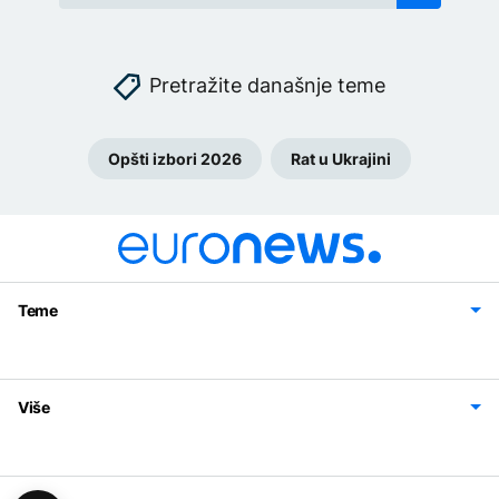
Pretražite današnje teme
Opšti izbori 2026
Rat u Ukrajini
Teme
Bosna i Hercegovina
Region
Svijet
Sport
Magazin
Više
Impressum
Kontakt
Politika privatnosti
Uslovi korišćenja