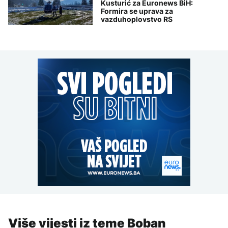
Kusturić za Euronews BiH:
Formira se uprava za
vazduhoplovstvo RS
Više vijesti iz teme Boban