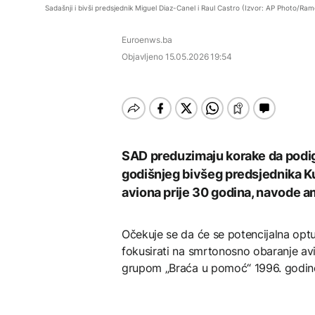
Rihanna radi na novom
AKTUELNO
Sadašnji i bivši predsjednik Miguel Diaz-Canel i Raul Castro (Izvor: AP Photo/Ra
albumu
Vlada KS odobrila prvo
Ruski spasioci o uzroku
zapošljavanje u okviru
AKTUELNO
Euroenws.ba
tragedije na Elbrusu:
programa "Moje pravo"
Veliku ulogu odigrali su
Objavljeno
15.05.2026 19:54
Grgurević traži
vremenski uslovi
POLITIKA
odgovore o planiranoj
solarnoj elektrani u
ZDRAVLJE
Vlada KS odobrila prvo
blizini Manastira Ostrog
zapošljavanje u okviru
Šta je Ciklospora i da li
programa "Moje pravo"
prijeti širenje u Evropi?
AKTUELNO
Postignut dogovor,
SAD preduzimaju korake da podig
Hormuški moreuz
godišnjeg bivšeg predsjednika Ku
uskoro se otvara na 60
dana
aviona prije 30 godina, navode a
KULTURA
Sarajevo Fest početkom
septembra: Stiže
Očekuje se da će se potencijalna optu
evropski pozorišni
fokusirati na smrtonosno obaranje av
spektakl “Brechtovi
duhovi”
grupom „Braća u pomoć“ 1996. godin