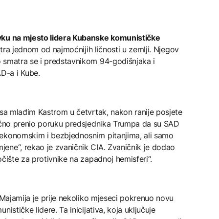
vku na mjesto lidera Kubanske komunističke
matra jednom od najmoćnijih ličnosti u zemlji. Njegov
 smatra se i predstavnikom 94-godišnjaka i
D-a i Kube.
 sa mlađim Kastrom u četvrtak, nakon ranije posjete
lično prenio poruku predsjednika Trumpa da su SAD
 ekonomskim i bezbjednosnim pitanjima, ali samo
ene“, rekao je zvaničnik CIA. Zvaničnik je dodao
čište za protivnike na zapadnoj hemisferi“.
c Majamija je prije nekoliko mjeseci pokrenuo novu
ističke lidere. Ta inicijativa, koja uključuje