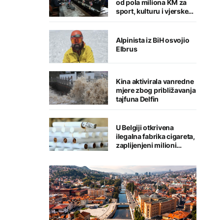
od pola miliona KM za
sport, kulturu i vjerske
institucije
Alpinista iz BiH osvojio
Elbrus
Kina aktivirala vanredne
mjere zbog približavanja
tajfuna Delfin
U Belgiji otkrivena
ilegalna fabrika cigareta,
zaplijenjeni milioni
cigareta i tone duhana