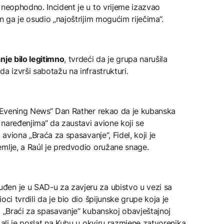
 neophodno. Incident je u to vrijeme izazvao
n ga je osudio „najoštrijim mogućim riječima“.
nje bilo legitimno
, tvrdeći da je grupa narušila
a izvrši sabotažu na infrastrukturi.
BS Evening News“ Dan Rather rekao da je kubanska
naređenjima“ da zaustavi avione koji se
 aviona „Braća za spasavanje“, Fidel, koji je
emlje, a Raúl je predvodio oružane snage.
đen je u SAD-u za zavjeru za ubistvo u vezi sa
ci tvrdili da je bio dio špijunske grupe koja je
o „Braći za spasavanje“ kubanskoj obavještajnoj
 ali je poslat na Kubu u okviru razmjene zatvorenika