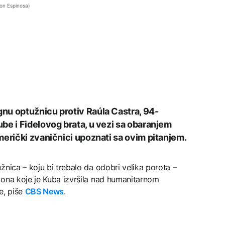
mon Espinosa)
nu optužnicu protiv Raúla Castra, 94-
be i Fidelovog brata, u vezi sa obaranjem
merički zvaničnici upoznati sa ovim pitanjem.
žnica – koju bi trebalo da odobri velika porota –
iona koje je Kuba izvršila nad humanitarnom
e, piše
CBS News
.