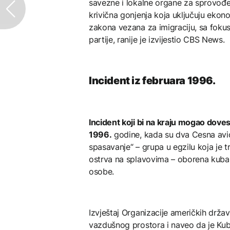
savezne i lokalne organe za sprovođen
krivična gonjenja koja uključuju ekono
zakona vezana za imigraciju, sa foku
partije, ranije je izvijestio CBS News.
Incident iz februara 1996.
Incident koji bi na kraju mogao doves
1996.
godine, kada su dva Cesna avio
spasavanje“ – grupa u egzilu koja je t
ostrva na splavovima – oborena kuba
osobe.
Izvještaj Organizacije američkih drža
vazdušnog prostora i naveo da je Ku