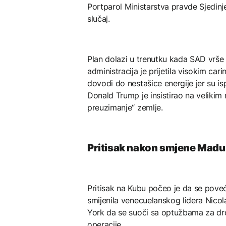
Portparol Ministarstva pravde Sjedin
slučaj.
Plan dolazi u trenutku kada SAD vrše
administracija je prijetila visokim car
dovodi do nestašice energije jer su i
Donald Trump je insistirao na velikim 
preuzimanje“ zemlje.
Pritisak nakon smjene Madu
Pritisak na Kubu počeo je da se pove
smijenila venecuelanskog lidera Nico
York da se suoči sa optužbama za drog
operacije.