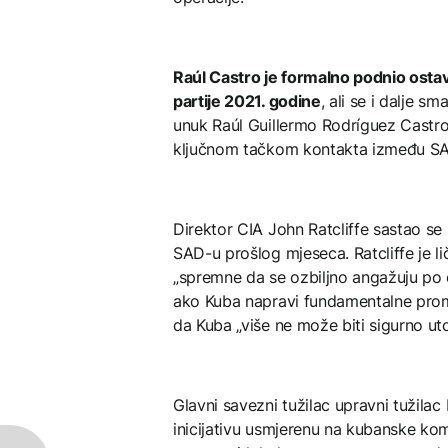
Raúl Castro je formalno podnio osta
partije 2021. godine
, ali se i dalje s
unuk Raúl Guillermo Rodríguez Castro
ključnom tačkom kontakta između SA
Direktor CIA John Ratcliffe sastao se
SAD-u prošlog mjeseca. Ratcliffe je 
„spremne da se ozbiljno angažuju po
ako Kuba napravi fundamentalne promj
da Kuba „više ne može biti sigurno uto
Glavni savezni tužilac upravni tužila
inicijativu usmjerenu na kubanske komun