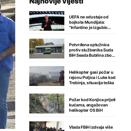
Najnovije vijesti
UEFA ne odustaje od
bojkota Mundijala:
"Infantino je izgubio
kredibilitet"
Potvrđena optužnica
protiv službenika Suda
BiH Seada Bublina zbog
pronevjere
Helikopter gasi požar u
rejonu Poljica i Luke kod
Trebinja, situacija teška
Požar kod Konjica prijeti
kućama, angažovan
helikopter OS BiH
Vlada FBiH izdvaja više