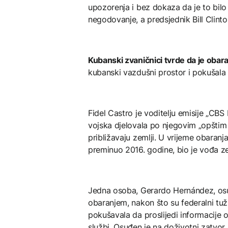
upozorenja i bez dokaza da je to bilo
negodovanje, a predsjednik Bill Clinto
Kubanski zvaničnici tvrde da je obara
kubanski vazdušni prostor i pokušala d
Fidel Castro je voditelju emisije „C
vojska djelovala po njegovim „opštim 
približavaju zemlji. U vrijeme obaranja
preminuo 2016. godine, bio je vođa z
Jedna osoba, Gerardo Hernández, osu
obaranjem, nakon što su federalni tužio
pokušavala da proslijedi informacije 
službi. Osuđen je na doživotni zatvor,