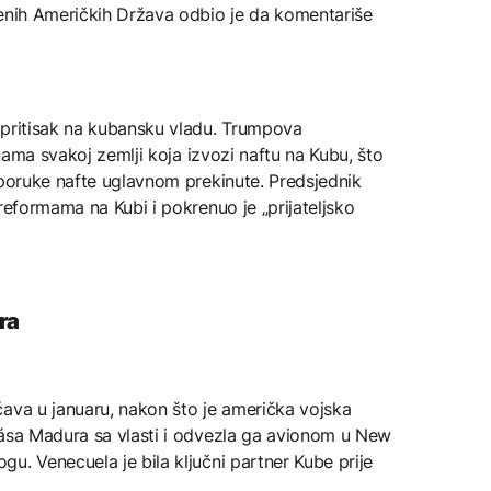
jenih Američkih Država odbio je da komentariše
 pritisak na kubansku vladu. Trumpova
inama svakoj zemlji koja izvozi naftu na Kubu, što
sporuke nafte uglavnom prekinute. Predsjednik
reformama na Kubi i pokrenuo je „prijateljsko
ra
ćava u januaru, nakon što je američka vojska
lása Madura sa vlasti i odvezla ga avionom u New
u. Venecuela je bila ključni partner Kube prije