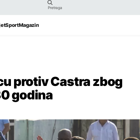
jet
Sport
Magazin
u protiv Castra zbog
30 godina