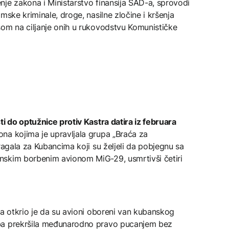
je zakona i Ministarstvo finansija SAD-a, sprovodi
mske kriminale, droge, nasilne zločine i kršenja
som na ciljanje onih u rukovodstvu Komunističke
ti do optužnice protiv Kastra datira iz februara
na kojima je upravljala grupa „Braća za
ragala za Kubancima koji su željeli da pobjegnu sa
nskim borbenim avionom MiG-29, usmrtivši četiri
va otkrio je da su avioni oboreni van kubanskog
ba prekršila međunarodno pravo pucanjem bez