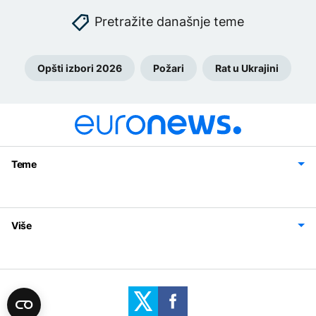
Pretražite današnje teme
Opšti izbori 2026
Požari
Rat u Ukrajini
Teme
Bosna i Hercegovina
Region
Svijet
Sport
Magazin
Više
Impressum
Kontakt
Politika privatnosti
Uslovi korišćenja