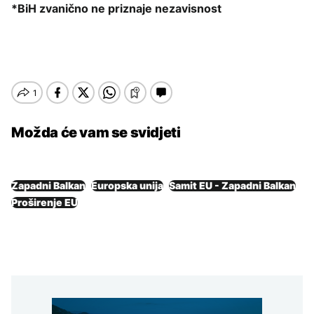
*BiH zvanično ne priznaje nezavisnost
Možda će vam se svidjeti
Zapadni Balkan
Europska unija
Samit EU - Zapadni Balkan
Proširenje EU