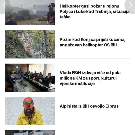
Helikopter gasi požar u rejonu
Poljica i Luke kod Trebinja, situacija
teška
Požar kod Konjica prijeti kućama,
angažovan helikopter OS BiH
Vlada FBiH izdvaja više od pola
miliona KM za sport, kulturu i
vjerske institucije
Alpinista iz BiH osvojio Elbrus