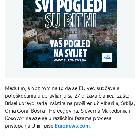
Ruski spasioci o uzroku
programa "Moje pravo"
tragedije na Elbrusu:
Grgurević traži
Veliku ulogu odigrali su
POLITIKA
odgovore o planiranoj
vremenski uslovi
solarnoj elektrani u
Vlada KS odobrila prvo
blizini Manastira Ostrog
ZDRAVLJE
zapošljavanje u okviru
programa "Moje pravo"
Šta je Ciklospora i da li
AKTUELNO
prijeti širenje u Evropi?
Postignut dogovor,
Hormuški moreuz
uskoro se otvara na 60
dana
KULTURA
Sarajevo Fest početkom
septembra: Stiže
Međutim, s obzirom na to da se EU već suočava s
evropski pozorišni
poteškoćama u upravljanju sa 27 država članica, zašto
spektakl “Brechtovi
duhovi”
Brisel upravo sada insistira na proširenju? Albanija, Srbija,
Crna Gora, Bosna i Hercegovina, Sjeverna Makedonija i
Kosovo* nalaze se u različitim fazama procesa
pristupanja Uniji, piše
Euronews.com.