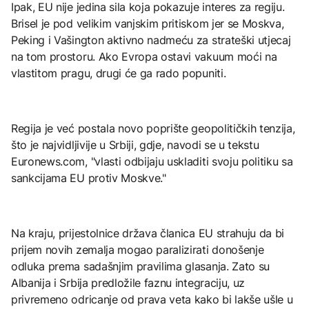
Ipak, EU nije jedina sila koja pokazuje interes za regiju.
Brisel je pod velikim vanjskim pritiskom jer se Moskva,
Peking i Vašington aktivno nadmeću za strateški utjecaj
na tom prostoru. Ako Evropa ostavi vakuum moći na
vlastitom pragu, drugi će ga rado popuniti.
Regija je već postala novo poprište geopolitičkih tenzija,
što je najvidljivije u Srbiji, gdje, navodi se u tekstu
Euronews.com, "vlasti odbijaju uskladiti svoju politiku sa
sankcijama EU protiv Moskve."
Na kraju, prijestolnice država članica EU strahuju da bi
prijem novih zemalja mogao paralizirati donošenje
odluka prema sadašnjim pravilima glasanja. Zato su
Albanija i Srbija predložile faznu integraciju, uz
privremeno odricanje od prava veta kako bi lakše ušle u