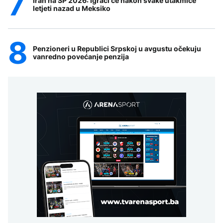
Iran na SP 2026: Igrači će nakon svake utakmice
letjeti nazad u Meksiko
Penzioneri u Republici Srpskoj u avgustu očekuju
vanredno povećanje penzija