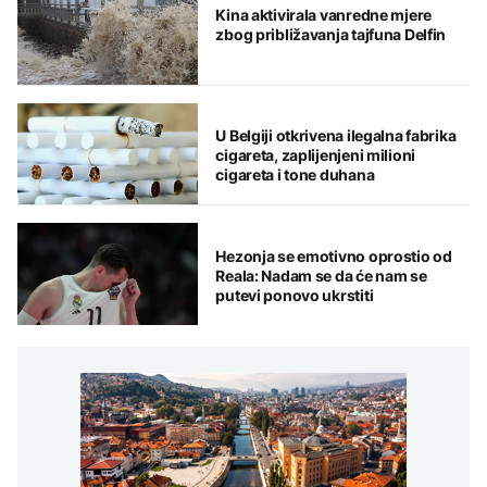
Kina aktivirala vanredne mjere
zbog približavanja tajfuna Delfin
U Belgiji otkrivena ilegalna fabrika
cigareta, zaplijenjeni milioni
cigareta i tone duhana
Hezonja se emotivno oprostio od
Reala: Nadam se da će nam se
putevi ponovo ukrstiti