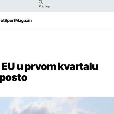
jet
Sport
Magazin
u EU u prvom kvartalu
 posto