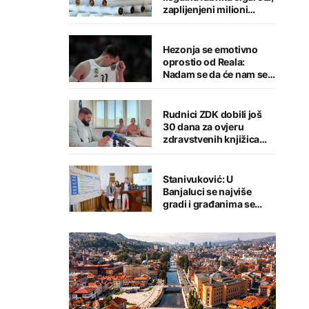
zaplijenjeni milioni
cigareta i tone duhana
Hezonja se emotivno
oprostio od Reala:
Nadam se da će nam se
putevi ponovo ukrstiti
Rudnici ZDK dobili još
30 dana za ovjeru
zdravstvenih knjižica
zaposlenih
Stanivuković: U
Banjaluci se najviše
gradi i građanima se
pruža najviše