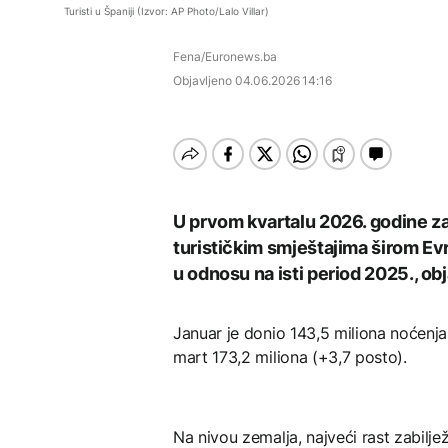
Rihanna radi na novom
AKTUELNO
Turisti u Španiji (Izvor: AP Photo/Lalo Villar)
albumu
Potvrđena optužnica
Postignut dogovor,
protiv službenika Suda
AKTUELNO
Fena/Euronews.ba
Hormuški moreuz
BiH Seada Bublina zbog
uskoro se otvara na 60
pronevjere
Objavljeno
04.06.2026 14:16
Grgurević traži
dana
AKTUELNO
odgovore o planiranoj
solarnoj elektrani u
ZDRAVLJE
Potvrđena optužnica
blizini Manastira Ostrog
protiv službenika Suda
Šta je Ciklospora i da li
BiH Seada Bublina zbog
prijeti širenje u Evropi?
FOKUS
pronevjere
Kina aktivirala vanredne
U prvom kvartalu 2026. godine zab
mjere zbog približavanja
turističkim smještajima širom Evr
tajfuna Delfin
u odnosu na isti period 2025., obj
KULTURA
Sarajevo Fest početkom
septembra: Stiže
Januar je donio 143,5 miliona noćenja
evropski pozorišni
mart 173,2 miliona (+3,7 posto).
spektakl “Brechtovi
duhovi”
Na nivou zemalja, najveći rast zabilježi