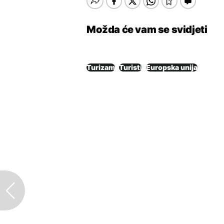
Možda će vam se svidjeti
Turizam
Turisti
Europska unija