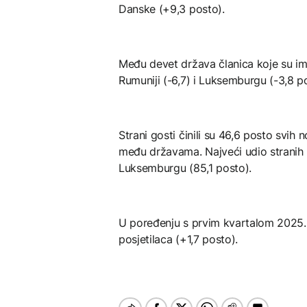
Danske (+9,3 posto).
Među devet država članica koje su imal
Rumuniji (-6,7) i Luksemburgu (-3,8 p
Strani gosti činili su 46,6 posto svih 
među državama. Najveći udio stranih no
Luksemburgu (85,1 posto).
U poređenju s prvim kvartalom 2025., 
posjetilaca (+1,7 posto).