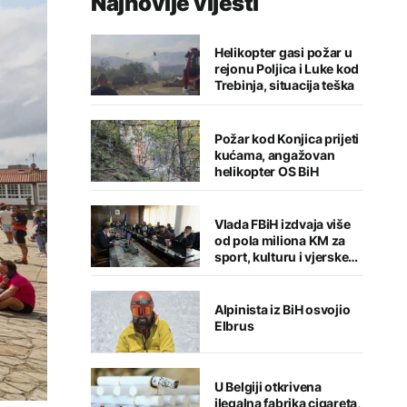
Najnovije vijesti
Helikopter gasi požar u
rejonu Poljica i Luke kod
Trebinja, situacija teška
Požar kod Konjica prijeti
kućama, angažovan
helikopter OS BiH
Vlada FBiH izdvaja više
od pola miliona KM za
sport, kulturu i vjerske
institucije
Alpinista iz BiH osvojio
Elbrus
U Belgiji otkrivena
ilegalna fabrika cigareta,