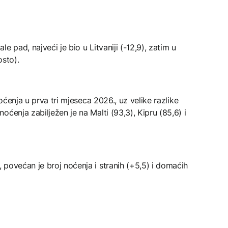
e pad, najveći je bio u Litvaniji (-12,9), zatim u
osto).
noćenja u prva tri mjeseca 2026., uz velike razlike
ćenja zabilježen je na Malti (93,3), Kipru (85,6) i
povećan je broj noćenja i stranih (+5,5) i domaćih