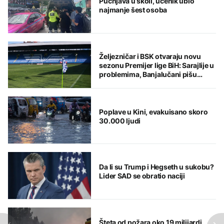
Pucnjava u školi, učenik ubio
najmanje šest osoba
Željezničar i BSK otvaraju novu
sezonu Premijer lige BiH: Sarajlije u
problemima, Banjalučani pišu
istoriju
Poplave u Kini, evakuisano skoro
30.000 ljudi
Da li su Trump i Hegseth u sukobu?
Lider SAD se obratio naciji
Šteta od požara oko 19 milijardi