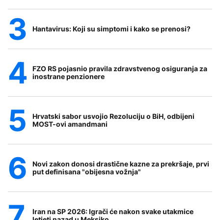
Hantavirus: Koji su simptomi i kako se prenosi?
FZO RS pojasnio pravila zdravstvenog osiguranja za
inostrane penzionere
Hrvatski sabor usvojio Rezoluciju o BiH, odbijeni
MOST-ovi amandmani
Novi zakon donosi drastične kazne za prekršaje, prvi
put definisana "obijesna vožnja"
Iran na SP 2026: Igrači će nakon svake utakmice
letjeti nazad u Meksiko