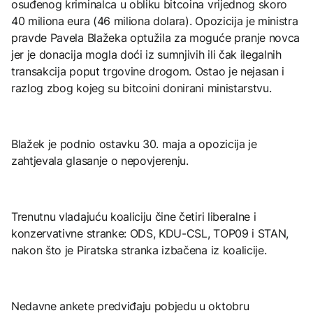
osuđenog kriminalca u obliku bitcoina vrijednog skoro
40 miliona eura (46 miliona dolara). Opozicija je ministra
pravde Pavela Blažeka optužila za moguće pranje novca
jer je donacija mogla doći iz sumnjivih ili čak ilegalnih
transakcija poput trgovine drogom. Ostao je nejasan i
razlog zbog kojeg su bitcoini donirani ministarstvu.
Blažek je podnio ostavku 30. maja a opozicija je
zahtjevala glasanje o nepovjerenju.
Trenutnu vladajuću koaliciju čine četiri liberalne i
konzervativne stranke: ODS, KDU-CSL, TOP09 i STAN,
nakon što je Piratska stranka izbačena iz koalicije.
Nedavne ankete predviđaju pobjedu u oktobru