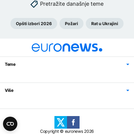
Pretražite današnje teme
Opšti izbori 2026
Požari
Rat u Ukrajini
Teme
Bosna i Hercegovina
Region
Svijet
Sport
Magazin
Više
Impressum
Kontakt
Politika privatnosti
Uslovi korišćenja
Copyright © euronews 2026