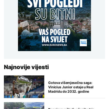
Najnovije vijesti
Gotova višemjesečna saga:
Vinicius Junior ostaje u Real
Madridu do 2032. godine