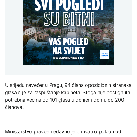
Redovi na aerodromima i
djece moraju platiti 942
graničnim prelazima u
AKTUELNO
miliona dolara
Nuklearka Krško
EU: Koja je svrha EES
smanjuje proizvodnju
sistema ako se isključuje
Soreca: Podnošenje
zbog niskog vodostaja i
čim je preopterećen?
zahtjeva za SEPA-u je
visokih temperatura
važan korak BiH ka EU
Save
KULTURA
BIZNIS
Rat i pijesak prijete
drevnim piramidama
Skočile cijene nafte na
Meroe u Sudanu
svjetskom tržištu, hoće li
se to odraziti na BiH
ZANIMLJIVOSTI
U srijedu navečer u Pragu, 94 člana opozicionih stranaka
Rihanna radi na novom
glasalo je za raspuštanje kabineta. Stoga nije postignuta
albumu
potrebna većina od 101 glasa u donjem domu od 200
članova.
Ministarstvo pravde nedavno je prihvatilo poklon od