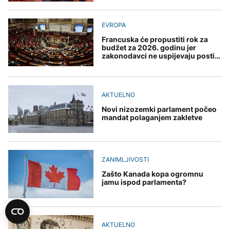
EVROPA
Francuska će propustiti rok za
budžet za 2026. godinu jer
zakonodavci ne uspijevaju postići
dogovor
AKTUELNO
Novi nizozemki parlament počeo
mandat polaganjem zakletve
ZANIMLJIVOSTI
Zašto Kanada kopa ogromnu
jamu ispod parlamenta?
AKTUELNO