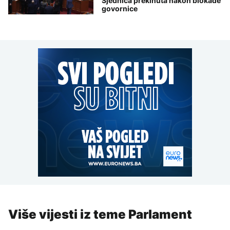
Sjednica prekinuta nakon blokade
govornice
Više vijesti iz teme Parlament