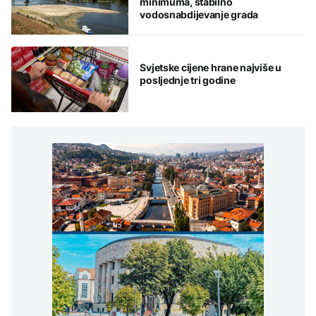
minimuma, stabilno
vodosnabdijevanje grada
Svjetske cijene hrane najviše u
posljednje tri godine