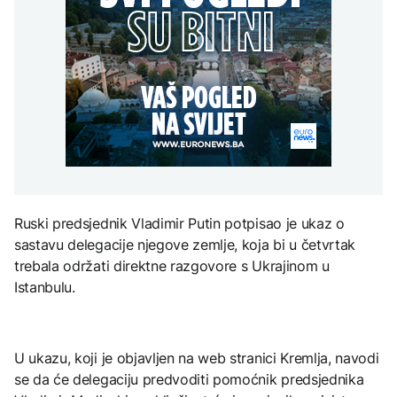
Turska, Saudijska
vremena: Subota donosi
POLITIKA
djece moraju platiti 942
Arabija i Pakistan
osvježenje, a onda
miliona dolara
potpisali vojni sporazum
ponovo velike vrućine
Macut najavio dodatne
AKTUELNO
mjere za ublažavanje
posljedica toplotnog
Sladić najavio promjenu
talasa
KULTURA
vremena: Subota donosi
AKTUELNO
osvježenje, a onda
Rat i pijesak prijete
ponovo velike vrućine
drevnim piramidama
Poremećaji u Hormuzu:
Meroe u Sudanu
Promet prepolovljen
uprkos smirivanju
sukoba SAD-a i Irana
Ruski predsjednik Vladimir Putin potpisao je ukaz o
ZANIMLJIVOSTI
sastavu delegacije njegove zemlje, koja bi u četvrtak
Rihanna radi na novom
trebala održati direktne razgovore s Ukrajinom u
albumu
Istanbulu.
U ukazu, koji je objavljen na web stranici Kremlja, navodi
se da će delegaciju predvoditi pomoćnik predsjednika