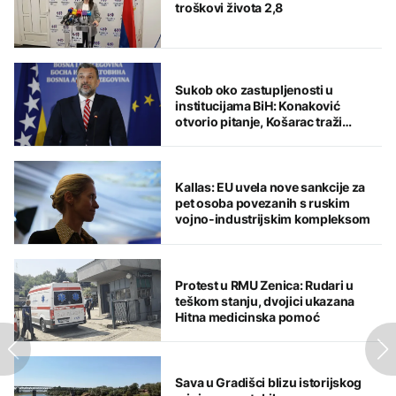
troškovi života 2,8
Sukob oko zastupljenosti u
institucijama BiH: Konaković
otvorio pitanje, Košarac traži
odgovore
Kallas: EU uvela nove sankcije za
pet osoba povezanih s ruskim
vojno-industrijskim kompleksom
Protest u RMU Zenica: Rudari u
teškom stanju, dvojici ukazana
Hitna medicinska pomoć
Sava u Gradišci blizu istorijskog