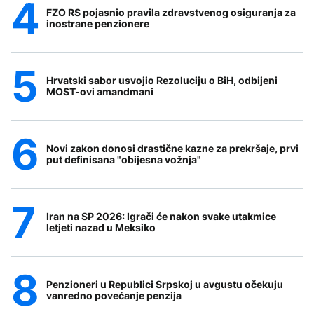
FZO RS pojasnio pravila zdravstvenog osiguranja za
inostrane penzionere
Hrvatski sabor usvojio Rezoluciju o BiH, odbijeni
MOST-ovi amandmani
Novi zakon donosi drastične kazne za prekršaje, prvi
put definisana "obijesna vožnja"
Iran na SP 2026: Igrači će nakon svake utakmice
letjeti nazad u Meksiko
Penzioneri u Republici Srpskoj u avgustu očekuju
vanredno povećanje penzija