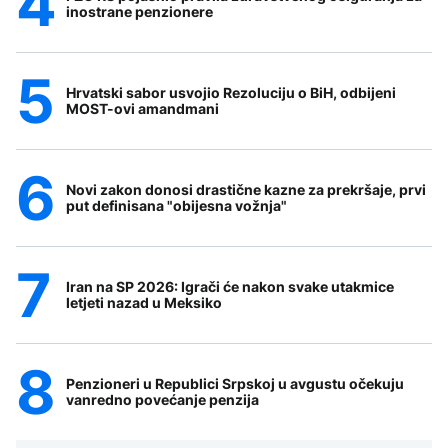
inostrane penzionere
Hrvatski sabor usvojio Rezoluciju o BiH, odbijeni
MOST-ovi amandmani
Novi zakon donosi drastične kazne za prekršaje, prvi
put definisana "obijesna vožnja"
Iran na SP 2026: Igrači će nakon svake utakmice
letjeti nazad u Meksiko
Penzioneri u Republici Srpskoj u avgustu očekuju
vanredno povećanje penzija