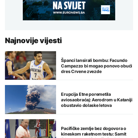
Najnovije vijesti
Španci lansirali bombu: Facundo
Campazzo bi mogao ponovo obući
dres Crvene zvezde
Erupcija Etne poremetila
aviosaobraćaj: Aerodrom u Kataniji
obustavio dolaske letova
Pacifičke zemlje bez dogovora o
kineskom raketnom testu: Samit