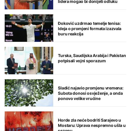
lidera mogao bi donijeti odluku
Đoković uzdrmao temelje tenisa:
Ideja o promjeni formata izazvala
buru reakcija
Turska, Saudijska Arabija i Pakistan
potpisali vojni sporazum
Sladić najavio promjenu vremena:
Subota donosi osvježenje, a onda
ponovo velike vrućine
Horde zla neće bodriti Sarajevo u
Mostaru: Uprava nespremno ušla u
sezonu