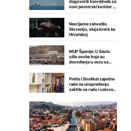
dogovorili koordinate za
novi pomorski koridor u
Hormuškom moreuzu
Nevrijeme zahvatilo
Sloveniju, oluja kreće ka
Hrvatskoj
MUP Španije: U Seutu
ušle osobe koje su
dovođenje u vezu sa
terorizmom
Pretis i Sindikat zajedno
rade na unapređenju
zaštite na radu i uslova
zaposlenih