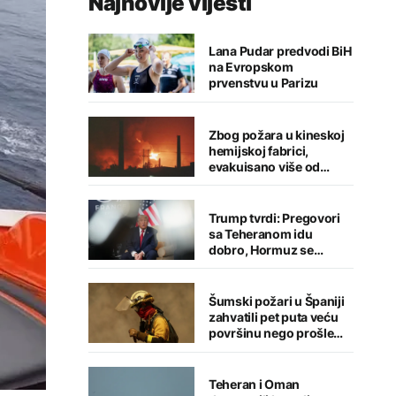
Najnovije vijesti
Lana Pudar predvodi BiH
na Evropskom
prvenstvu u Parizu
Zbog požara u kineskoj
hemijskoj fabrici,
evakuisano više od
1.200 ljudi
Trump tvrdi: Pregovori
sa Teheranom idu
dobro, Hormuz se
uskoro otvara
Šumski požari u Španiji
zahvatili pet puta veću
površinu nego prošle
godine
Teheran i Oman