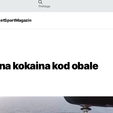
jet
Sport
Magazin
ona kokaina kod obale