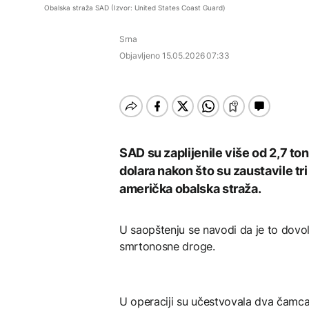
Dio rakete SpaceX
rješenje za probleme
Obalska straža SAD (Izvor: United States Coast Guard)
velikom brzinom pada
SAD objavile rat
Gužve na većini
na Mjesec
meksičkom kartelu,
graničnih prelaza
Srna
nude milionske nagrade
AKTUELNO
za informacije
Objavljeno
15.05.2026 07:33
DRUŠTVO
Dunav se povukao i
otkrio vijekovima
Gužve na većini
skrivene tajne: Od
TEHNOLOGIJA
graničnih prelaza
mamuta do ratnih
AKTUELNO
brodova
Britanska kraljevska
kovnica iz elektronskog
Pamfilova: Ruski izbori
otpada izdvaja zlato
biće održani u
SAD su zaplijenile više od 2,7 to
vanrednim uslovima
dolara nakon što su zaustavile tri
američka obalska straža.
ZDRAVLJE
U saopštenju se navodi da je to dovol
Ruska vakcina protiv
smrtonosne droge.
melanoma: Prvi pacijent
uskoro završava terapiju
U operaciji su učestvovala dva čamca 