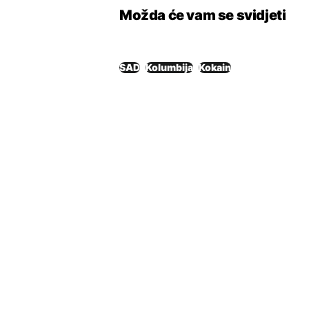
Možda će vam se svidjeti
SAD
Kolumbija
Kokain