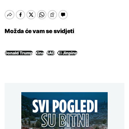
Možda će vam se svidjeti
Donald Trump
Kina
SAD
Xi Jinping