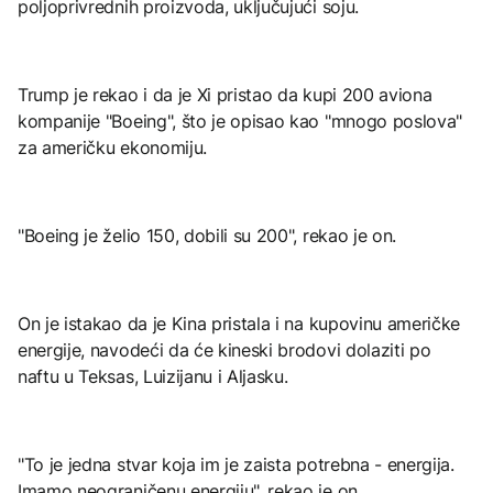
poljoprivrednih proizvoda, uključujući soju.
Trump je rekao i da je Xi pristao da kupi 200 aviona
kompanije "Boeing", što je opisao kao "mnogo poslova"
za američku ekonomiju.
"Boeing je želio 150, dobili su 200", rekao je on.
On je istakao da je Kina pristala i na kupovinu američke
energije, navodeći da će kineski brodovi dolaziti po
naftu u Teksas, Luizijanu i Aljasku.
"To je jedna stvar koja im je zaista potrebna - energija.
Imamo neograničenu energiju", rekao je on.