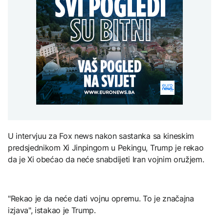
uputstva za skreniranje
Žedni za novcem: Koje bi
zatvorena obilaznica
AKTUELNO
na Mjesec
nove poreze EU mogla
uvesti od 2028. godine?
Plan da se u Crnoj Gori
AKTUELNO
prave centri za prihvat
migranata? Spajić:
Požar se širi Bijeljinom,
Nismo vodili pregovore
TEHNOLOGIJA
zatvorena obilaznica
AKTUELNO
Britanska kraljevska
kovnica iz elektronskog
Izrael izveo zračne
otpada izdvaja zlato
napade na Liban, ima
poginulih
ZDRAVLJE
U intervjuu za Fox news nakon sastanka sa kineskim
Ruska vakcina protiv
predsjednikom Xi Jinpingom u Pekingu, Trump je rekao
melanoma: Prvi pacijent
uskoro završava terapiju
da je Xi obećao da neće snabdijeti Iran vojnim oružjem.
"Rekao je da neće dati vojnu opremu. To je značajna
izjava", istakao je Trump.