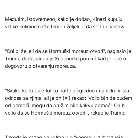
Međutim, istovremeno, kako je dodao, Kinezi kupuju
velike količine nafte tamo i željeli bi da se to i nastavi.
"Oni bi željeli da se Hormuški moreuz otvori", naglasio je
Trump, dodajući da je Xi ponudio pomoć kad je riječ o
dogovoru o otvaranju moreuza.
"Svako ko kupuje toliko nafte očigledno ima neku vrstu
odnosa sa njima, ali je on (Xi) rekao: 'Volio bih da budem
od pomoći, mogu da pružim bilo kakvu pomoć'. On bi
volio da se Hormuški moreuz otvori'", rekao je Trump.
Takođe je kazao da je Iran bio "veoma blizu" razvoja