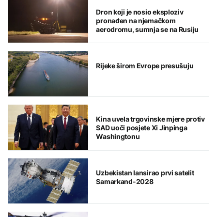
Dron koji je nosio eksploziv
pronađen na njemačkom
aerodromu, sumnja se na Rusiju
Rijeke širom Evrope presušuju
Kina uvela trgovinske mjere protiv
SAD uoči posjete Xi Jinpinga
Washingtonu
Uzbekistan lansirao prvi satelit
Samarkand-2028