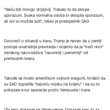
"Neću biti mnogo strpljiviji. Trebalo bi da sklope
sporazum. Svaka normalna osoba bi sklopila sporazum,
ali oni su možda ludi", rekao je predsjednik SAD.
Govoreći o situaciji u Iranu, Trump je naveo da u zemlji
postoje unutrašnja previranja i ocijenio da je "treći nivo"
iranskog rukovodstva "razumniji i pametniji" od
prethodnih lidera.
Takođe se hvalio američkom vojnom snagom, tvrdeći da
su SAD izgradile "najveću vojsku na svijetu" i da su to
pokazale kroz operacije protiv Venecuele i Irana.
"To smo dokazali sa Venecuelom. Dokazali smo to sa