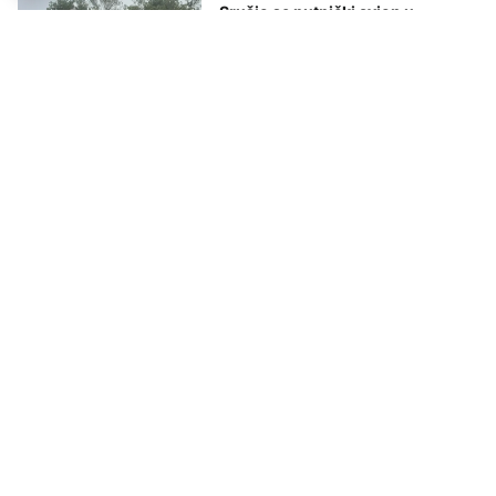
Srušio se putnički avion u
Kolumbiji: Poginulo svih 15 osoba
FOKUS
Kolumbija: Nestao avion sa 15
putnika, među kojima su i dva
političara
AKTUELNO
Ekvador šalje 10.000 vojnika
protiv bandi koje se bave
krijumčarenjem droge
AKTUELNO
Trump najavio sastanak sa
predsjednikom Kolumbije:
Moramo zaustaviti dolazak droge
u SAD