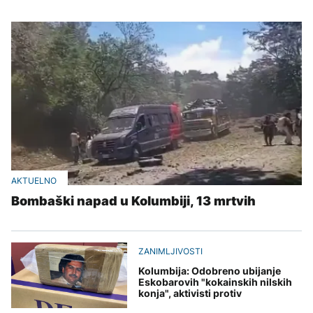
AKTUELNO
Bombaški napad u Kolumbiji, 13 mrtvih
ZANIMLJIVOSTI
Kolumbija: Odobreno ubijanje
Eskobarovih "kokainskih nilskih
konja", aktivisti protiv