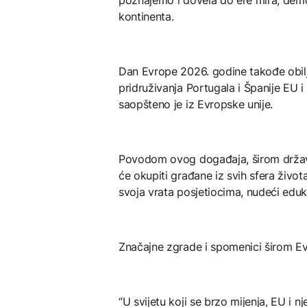
poznajemo i dovela do ere mira, demokr
kontinenta.
Dan Evrope 2026. godine takođe obilj
pridruživanja Portugala i Španije EU
saopšteno je iz Evropske unije.
Povodom ovog događaja, širom država 
će okupiti građane iz svih sfera života
svoja vrata posjetiocima, nudeći eduk
Značajne zgrade i spomenici širom Evro
“U svijetu koji se brzo mijenja, EU i nj