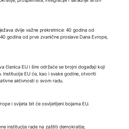
atije, prosperiteta, integracije i saradnje širom
ežava dvije važne prekretnice: 40 godina od
 i 40 godina od prve zvanične proslave Dana Evrope,
članica EU i šire održaće se brojni događaji koji
. Institucije EU će, kao i svake godine, otvoriti
ativne aktivnosti o svom radu.
pe i svijeta bit će osvijetljeni bojama EU.
ene institucije rade na zaštiti demokratije,