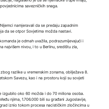
zapovjednicima savezničkih snaga.
u Nijemci namjeravali da se predaju zapadnim
eja da se otpor Sovjetima možda nastavi.
komanda je odmah uvažila, podrazumijevajući i
na najvišem nivou, i to u Berlinu, središtu zla,
 zbog razlike u vremenskim zonama, obilježava 8.
jetskom Savezu, kao i na prostoru koji su sovjeti
e izgubilo oko 60 možda i do 70 miliona osoba.
. Među njima, 1.706.000 bili su građani Jugoslavije,
grad iznio tokom procesa nacističkim zločincima u