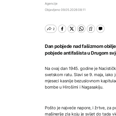
Dio rakete SpaceX
FOKUS
AKTUELNO
Umjesto X-a popunjava
Agencije
velikom brzinom pada
se kružić, izdata
na Mjesec
Objavljeno
09.05.2026 08:11
uputstva za skreniranje
Žedni za novcem: Koje bi
Požar se širi Bijeljinom,
nove poreze EU mogla
zatvorena obilaznica
AKTUELNO
uvesti od 2028. godine?
Dunav se povukao i
AKTUELNO
otkrio vijekovima
skrivene tajne: Od
TEHNOLOGIJA
Požar se širi Bijeljinom,
mamuta do ratnih
zatvorena obilaznica
brodova
Britanska kraljevska
Dan pobjede nad fašizmom obilje
AKTUELNO
kovnica iz elektronskog
pobjede antifašista u Drugom sv
otpada izdvaja zlato
Izrael izveo zračne
napade na Liban, ima
poginulih
Na ovaj dan 1945. godine je Nacistič
svetskom ratu. Slavi se 9. maja, iako 
ZDRAVLJE
mjeseci kasnije bezuslovnom kapitul
bombe u Hirošimi i Nagasakiju.
Ruska vakcina protiv
melanoma: Prvi pacijent
uskoro završava terapiju
Pošto je najveće napore, i žrtve, za 
mašinerije zla koju je svijet do tada 