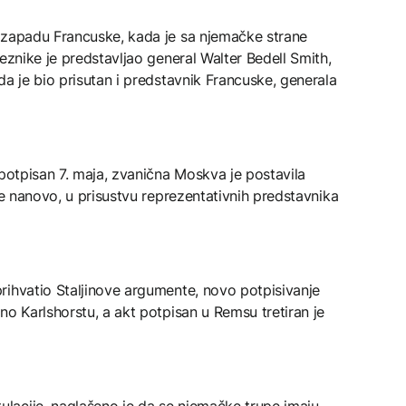
ozapadu Francuske, kada je sa njemačke strane
eznike je predstavljao general Walter Bedell Smith,
da je bio prisutan i predstavnik Francuske, generala
 potpisan 7. maja, zvanična Moskva je postavila
še nanovo, u prisustvu reprezentativnih predstavnika
rihvatio Staljinove argumente, novo potpisivanje
no Karlshorstu, a akt potpisan u Remsu tretiran je
acije, naglašeno je da se njemačke trupe imaju,