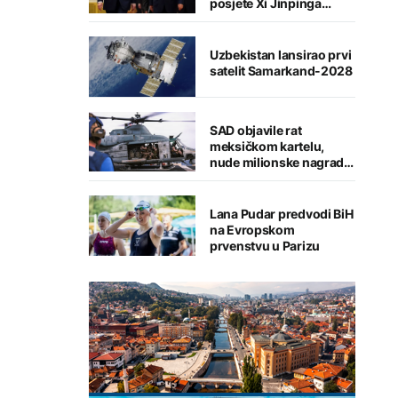
posjete Xi Jinpinga
Washingtonu
Uzbekistan lansirao prvi
satelit Samarkand-2028
SAD objavile rat
meksičkom kartelu,
nude milionske nagrade
za informacije
Lana Pudar predvodi BiH
na Evropskom
prvenstvu u Parizu