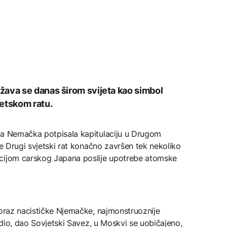
žava se danas širom svijeta kao simbol
jetskom ratu.
ka Nemačka potpisala kapitulaciju u Drugom
je Drugi svjetski rat konačno završen tek nekoliko
acijom carskog Japana poslije upotrebe atomske
poraz nacističke Njemačke, najmonstruoznije
vidio, dao Sovjetski Savez, u Moskvi se uobičajeno,