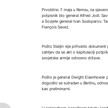
Prvobitno 7. maja u Remsu, na sjever
potpisnik bio general Alfred Jodl. Sav
a Sovjete general Ivan Susloparov. Ta
François Sevez.
Pošto Staljin nije prihvatio dokument
zahtjev da se akt o kapitulaciji potpi
sovjetske armije odnosno države.
Pošto je general Dwight Eisenhower p
dogodilo se sutradan u Berlinu, odnos
kao preliminarni.
U naknadnom, konačnom tekstu kapitul