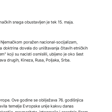
mačkih snaga obustavljen je tek 15. maja.
 Njemačkom poražen nacional-socijalizam,
ka doktrina dovela do uništavanja čitavih etničkih
 koji su nacisti osmislili, ubijeno je oko šest
ava drugih, Kineza, Rusa, Poljaka, Srba.
Evrope. Ove godine se obilježava 76. godišnjica
avila temelje Evropske unije kakvu danas