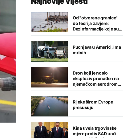
Najnovije vijesti
Od "otvorene granice"
do teorija zavjere:
Dezinformacije koje su
pratile krizu u Seuti
Pucnjava u Americi, ima
mrtvih
Dron koji je nosio
eksploziv pronađen na
njemačkom aerodromu,
sumnja se na Rusiju
Rijeke širom Evrope
presušuju
Kina uvela trgovinske
mjere protiv SAD uoči