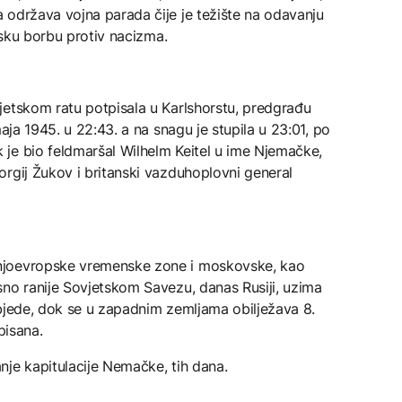
 održava vojna parada čije je težište na odavanju
udsku borbu protiv nacizma.
jetskom ratu potpisala u Karlshorstu, predgrađu
maja 1945. u 22:43. a na snagu je stupila u 23:01, po
je bio feldmaršal Wilhelm Keitel u ime Njemačke,
rgij Žukov i britanski vazduhoplovni general
njoevropske vremenske zone i moskovske, kao
sno ranije Sovjetskom Savezu, danas Rusiji, uzima
objede, dok se u zapadnim zemljama obilježava 8.
pisana.
nje kapitulacije Nemačke, tih dana.