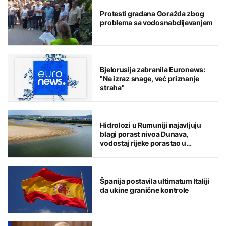
Protesti građana Goražda zbog
problema sa vodosnabdijevanjem
Bjelorusija zabranila Euronews:
"Ne izraz snage, već priznanje
straha"
Hidrolozi u Rumuniji najavljuju
blagi porast nivoa Dunava,
vodostaj rijeke porastao u
Mađarskoj
Španija postavila ultimatum Italiji
da ukine granične kontrole