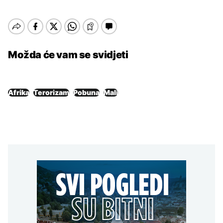
Možda će vam se svidjeti
Afrika
Terorizam
Pobuna
Mali