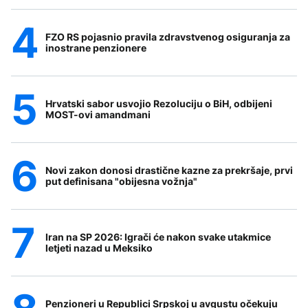
FZO RS pojasnio pravila zdravstvenog osiguranja za
inostrane penzionere
Hrvatski sabor usvojio Rezoluciju o BiH, odbijeni
MOST-ovi amandmani
Novi zakon donosi drastične kazne za prekršaje, prvi
put definisana "obijesna vožnja"
Iran na SP 2026: Igrači će nakon svake utakmice
letjeti nazad u Meksiko
Penzioneri u Republici Srpskoj u avgustu očekuju