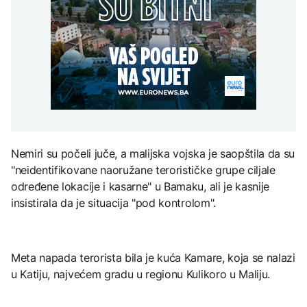
Vanredno stanje u
Gori više od 40 hektara,
Perseidi stiže sredinom
planinarenje i svinjokolj
istočnoj Slovačkoj zbog
na terenu vatrogasci i Air
augusta
nematerijalnom
nestašice vode za piće
Tractori
kulturnom baštinom
AKTUELNO
Izbio požar u Grudama:
TEHNOLOGIJA
Gori više od 40 hektara,
AKTUELNO
na terenu vatrogasci i Air
Istorijska presuda protiv
Tractori
Mete, zbog ugrožavanja
Apelacioni sud blokirao
djece moraju platiti 942
izgradnju Trumpove
miliona dolara
balske dvorane
Nemiri su počeli juče, a malijska vojska je saopštila da su
"neidentifikovane naoružane terorističke grupe ciljale
KULTURA
određene lokacije i kasarne" u Bamaku, ali je kasnije
Rat i pijesak prijete
insistirala da je situacija "pod kontrolom".
drevnim piramidama
Meroe u Sudanu
Meta napada terorista bila je kuća Kamare, koja se nalazi
u Katiju, najvećem gradu u regionu Kulikoro u Maliju.