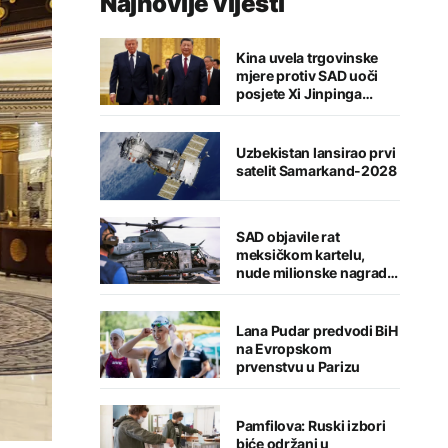
Najnovije vijesti
Kina uvela trgovinske
mjere protiv SAD uoči
posjete Xi Jinpinga
Washingtonu
Uzbekistan lansirao prvi
satelit Samarkand-2028
SAD objavile rat
meksičkom kartelu,
nude milionske nagrade
za informacije
Lana Pudar predvodi BiH
na Evropskom
prvenstvu u Parizu
Pamfilova: Ruski izbori
biće održani u