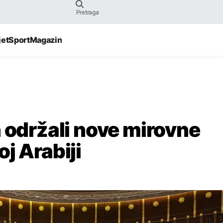
jet
Sport
Magazin
n održali nove mirovne
j Arabiji