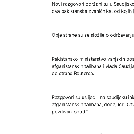
Novi razgovori održani su u Saudijskoj 
dva pakistanska zvaničnika, od kojih j
Obje strane su se složile o održavanju p
Pakistansko ministarstvo vanjskih po
afganistanskih talibana i vlada Saudi
od strane Reutersa.
Razgovori su uslijedili na saudijsku in
afganistanskih talibana, dodajući: "O
pozitivan ishod."