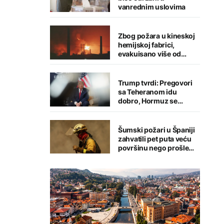
vanrednim uslovima
Zbog požara u kineskoj
hemijskoj fabrici,
evakuisano više od
1.200 ljudi
Trump tvrdi: Pregovori
sa Teheranom idu
dobro, Hormuz se
uskoro otvara
Šumski požari u Španiji
zahvatili pet puta veću
površinu nego prošle
godine