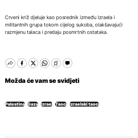
Crveni križ djeluje kao posrednik između Izraela i
militantnih grupa tokom cijelog sukoba, olakšavajući
razmjenu talaca i predaju posmrtnih ostataka.
Možda će vam se svidjeti
Palestina
Gaza
Izrael
Taoci
Izraelski taoci