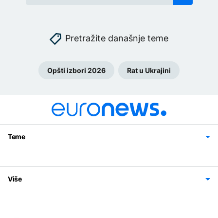
Pretražite današnje teme
Opšti izbori 2026
Rat u Ukrajini
Teme
Bosna i Hercegovina
Region
Svijet
Sport
Magazin
Više
Impressum
Kontakt
Politika privatnosti
Uslovi korišćenja