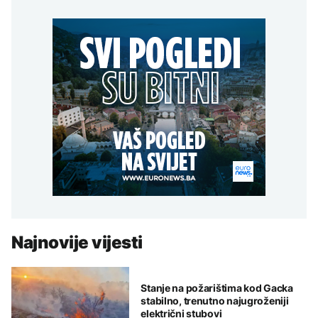
Najnovije vijesti
Stanje na požarištima kod Gacka
stabilno, trenutno najugroženiji
električni stubovi