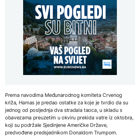
80 i 120 KM
Teheran bi mogao
POLITIKA
sve stiže za besplatne i
zabraniti prolaz
plaćene naloge
američkim i izraelskim
Haos u Skupštini
brodovima kroz Hormuz
AKTUELNO
Kosova: Kurtija gađali
jajima, sjednica
Uvećane avgustovske
prekinuta
ZANIMLJIVOSTI
penzije, stiže i
AKTUELNO
jednokratna pomoć od
"Čudovište iz dva
80 i 120 KM
okeana": Super El Ninjo
Iran i Oman pred
prijeti sušama,
dogovorom o Hormuzu,
poplavama i glađu širom
Teheran postavio nove
svijeta
uslove Vašingtonu
KULTURA
U ponedjeljak počinje
Prema navodima Međunarodnog komiteta Crvenog
prodaja ulaznica za 32.
Sarajevo Film Festival
križa, Hamas je predao ostatke za koje je tvrdio da su
jednog od posljednja dva stradala taoca, u skladu s
obavezama preuzetim u okviru prekida vatre iz oktobra,
koji su podržale Sjedinjene Američke Države,
predvođene predsjednikom Donaldom Trumpom.