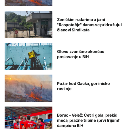
Zeničkim rudarima u jami
"Raspotočje" danas se pridružuju i
članovi Sindikata
Glovo zvanično okončao
poslovanje u BiH
Požar kod Gacka, gori nisko
rastinje
Borac - Velež: Četiri gola, prekid
meča, prazne tribine i prvi trijumf
šampiona BiH