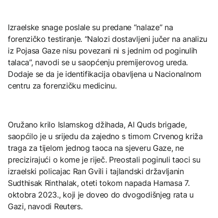
Izraelske snage poslale su predane “nalaze” na
forenzičko testiranje. “Nalozi dostavljeni jučer na analizu
iz Pojasa Gaze nisu povezani ni s jednim od poginulih
talaca”, navodi se u saopćenju premijerovog ureda.
Dodaje se da je identifikacija obavljena u Nacionalnom
centru za forenzičku medicinu.
Oružano krilo Islamskog džihada, Al Quds brigade,
saopćilo je u srijedu da zajedno s timom Crvenog križa
traga za tijelom jednog taoca na sjeveru Gaze, ne
precizirajući o kome je riječ. Preostali poginuli taoci su
izraelski policajac Ran Gvili i tajlandski državljanin
Sudthisak Rinthalak, oteti tokom napada Hamasa 7.
oktobra 2023., koji je doveo do dvogodišnjeg rata u
Gazi, navodi Reuters.