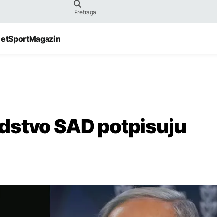
jet
Sport
Magazin
sredstvo SAD potpisuju