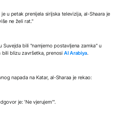
 je u petak prenijela sirijska televizija, al-Shaara je
iše ne želi rat."
u Suvejda bili "namjerno postavljena zamka" u
bili blizu završetka, prenosi
Al Arabiya
.
nog napada na Katar, al-Sharaa je rekao:
odgovor je: 'Ne vjerujem'".