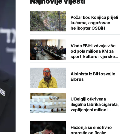
Najnovije vijesti
Požar kod Konjica prijeti
kućama, angažovan
helikopter OS BiH
Vlada FBiH izdvaja više
od pola miliona KM za
sport, kulturu i vjerske
institucije
Alpinista iz BiH osvojio
Elbrus
U Belgiji otkrivena
ilegalna fabrika cigareta,
zaplijenjeni milioni
cigareta i tone duhana
Hezonja se emotivno
oprostio od Reala: