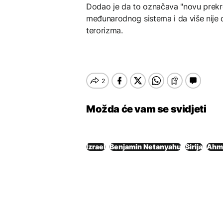
Dodao je da to označava "novu prekret
međunarodnog sistema i da više nije d
terorizma.
Možda će vam se svidjeti
Izrael
Benjamin Netanyahu
Sirija
Ahme