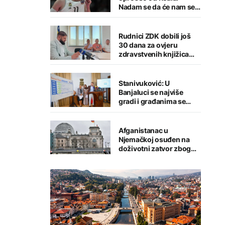
Nadam se da će nam se
putevi ponovo ukrstiti
Rudnici ZDK dobili još
30 dana za ovjeru
zdravstvenih knjižica
zaposlenih
Stanivuković: U
Banjaluci se najviše
gradi i građanima se
pruža najviše
Afganistanac u
Njemačkoj osuđen na
doživotni zatvor zbog
napada u Minhenu