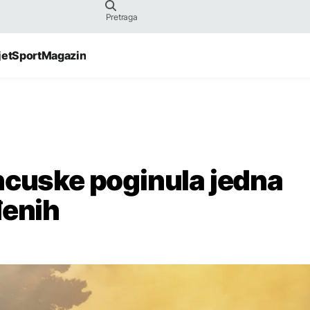
jet
Sport
Magazin
ncuske poginula jedna
đenih