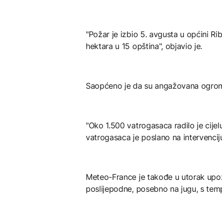
"Požar je izbio 5. avgusta u općini Riba
hektara u 15 opština", objavio je.
Saopćeno je da su angažovana ogrom
"Oko 1.500 vatrogasaca radilo je cije
vatrogasaca je poslano na intervenciju
Meteo-France je takođe u utorak upoz
poslijepodne, posebno na jugu, s te