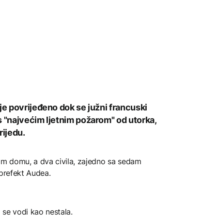
je povrijeđeno dok se južni francuski
s "najvećim ljetnim požarom" od utorka,
ijedu.
m domu, a dva civila, zajedno sa sedam
 prefekt Audea.
a se vodi kao nestala.