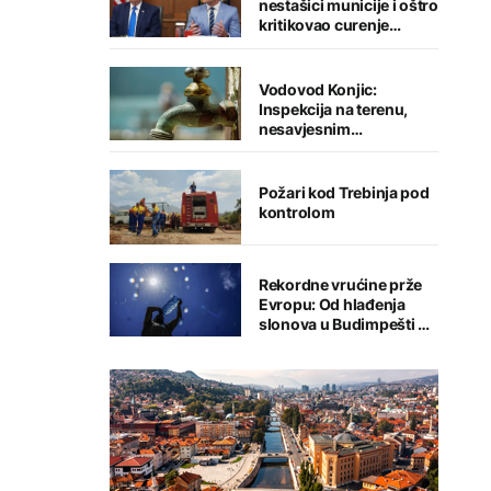
nestašici municije i oštro
kritikovao curenje
podataka
Vodovod Konjic:
Inspekcija na terenu,
nesavjesnim
potrošačima prijete
kazne i prekid
vodosnabdijevanja
Požari kod Trebinja pod
kontrolom
Rekordne vrućine prže
Evropu: Od hlađenja
slonova u Budimpešti do
rekorda u Austriji