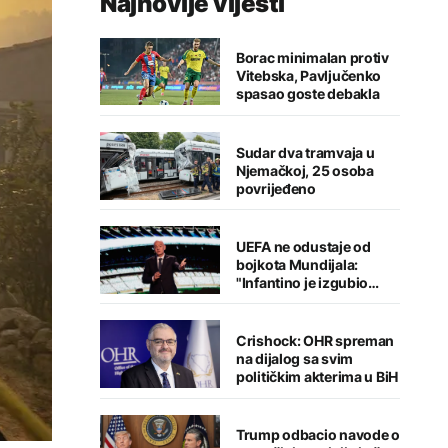
Najnovije vijesti
Borac minimalan protiv
Vitebska, Pavljučenko
spasao goste debakla
Sudar dva tramvaja u
Njemačkoj, 25 osoba
povrijeđeno
UEFA ne odustaje od
bojkota Mundijala:
"Infantino je izgubio
kredibilitet"
Crishock: OHR spreman
na dijalog sa svim
političkim akterima u BiH
Trump odbacio navode o