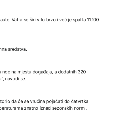
ute. Vatra se širi vrlo brzo i već je spalila 11.100
na sredstva.
lu noć na mjestu događaja, a dodatnih 320
", navodi se.
orio da će se vrućina pojačati do četvrtka
mperaturama znatno iznad sezonskih normi.