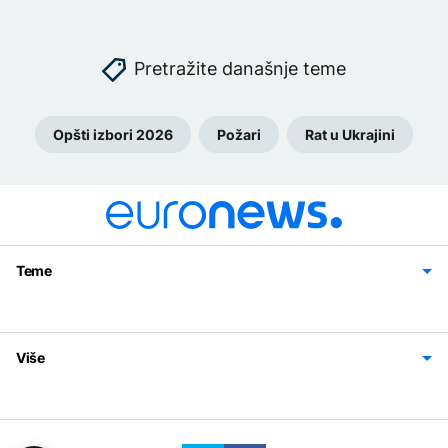
Pretražite današnje teme
Opšti izbori 2026
Požari
Rat u Ukrajini
Teme
Bosna i Hercegovina
Region
Svijet
Sport
Magazin
Više
Impressum
Kontakt
Politika privatnosti
Uslovi korišćenja