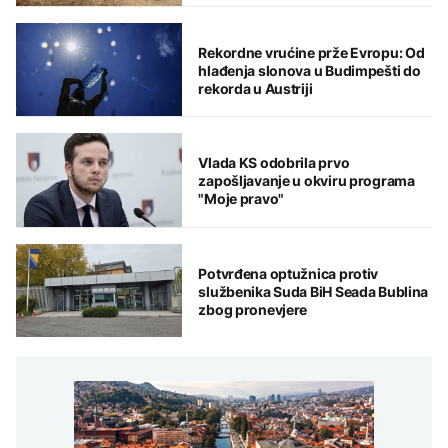
Rekordne vrućine prže Evropu: Od
hlađenja slonova u Budimpešti do
rekorda u Austriji
Vlada KS odobrila prvo
zapošljavanje u okviru programa
"Moje pravo"
Potvrđena optužnica protiv
službenika Suda BiH Seada Bublina
zbog pronevjere