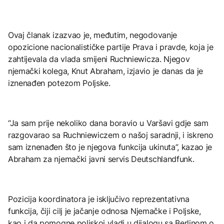
Ovaj članak izazvao je, međutim, negodovanje
opozicione nacionalističke partije Prava i pravde, koja je
zahtijevala da vlada smijeni Ruchniewicza. Njegov
njemački kolega, Knut Abraham, izjavio je danas da je
iznenađen potezom Poljske.
“Ja sam prije nekoliko dana boravio u Varšavi gdje sam
razgovarao sa Ruchniewiczem o našoj saradnji, i iskreno
sam iznenađen što je njegova funkcija ukinuta”, kazao je
Abraham za njemački javni servis Deutschlandfunk.
Pozicija koordinatora je isključivo reprezentativna
funkcija, čiji cilj je jačanje odnosa Njemačke i Poljske,
kao i da pomogne poljskoj vladi u dijalogu sa Berlinom o