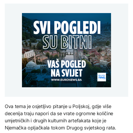
ambasadore u Hrvatskoj
na dijalog sa svim
i Crnoj Gori
političkim akterima u BiH
Grgurević traži
odgovore o planiranoj
AKTUELNO
solarnoj elektrani u
blizini Manastira Ostrog
ZDRAVLJE
Crishock: OHR spreman
EVROPA
na dijalog sa svim
Šta je Ciklospora i da li
političkim akterima u BiH
prijeti širenje u Evropi?
Sudar dva tramvaja u
Njemačkoj, 25 osoba
povrijeđeno
KULTURA
Sarajevo Fest početkom
septembra: Stiže
evropski pozorišni
spektakl “Brechtovi
duhovi”
Ova tema je osjetljivo pitanje u Poljskoj, gdje više
decenija traju napori da se vrate ogromne količine
umjetničkih i drugih kulturnih artefakata koje je
Njemačka opljačkala tokom Drugog svjetskog rata.