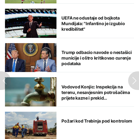
UEFA ne odustaje od bojkota
Mundijala: "Infantino je izgubio
kredibilitet"
Trump odbacio navode o nestašici
municije i oštro kritikovao curenje
podataka
Vodovod Konjic: Inspekcija na
terenu, nesavjesnim potrošačima
prijete kazne i prekid
vodosnabdijevanja
Požari kod Trebinja pod kontrolom