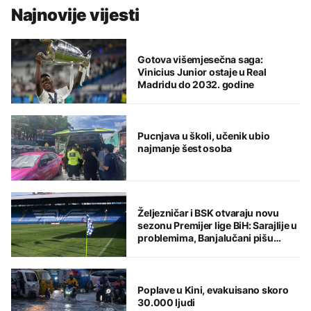
Najnovije vijesti
Gotova višemjesečna saga:
Vinicius Junior ostaje u Real
Madridu do 2032. godine
Pucnjava u školi, učenik ubio
najmanje šest osoba
Željezničar i BSK otvaraju novu
sezonu Premijer lige BiH: Sarajlije u
problemima, Banjalučani pišu
istoriju
Poplave u Kini, evakuisano skoro
30.000 ljudi