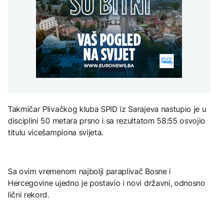
Redovi na aerodromima i
djece moraju platiti 942
graničnim prelazima u
miliona dolara
Nuklearka Krško
EU: Koja je svrha EES
DRUŠTVO
smanjuje proizvodnju
sistema ako se isključuje
zbog niskog vodostaja i
čim je preopterećen?
Počela isplata penzija u
visokih temperatura
RS
Save
KULTURA
BIZNIS
Rat i pijesak prijete
drevnim piramidama
Skočile cijene nafte na
Meroe u Sudanu
svjetskom tržištu, hoće li
se to odraziti na BiH
Takmičar Plivačkog kluba SPID iz Sarajeva nastupio je u
disciplini 50 metara prsno i sa rezultatom 58:55 osvojio
ZANIMLJIVOSTI
titulu vicešampiona svijeta.
Rihanna radi na novom
albumu
Sa ovim vremenom najbolji paraplivač Bosne i
Hercegovine ujedno je postavio i novi državni, odnosno
lični rekord.