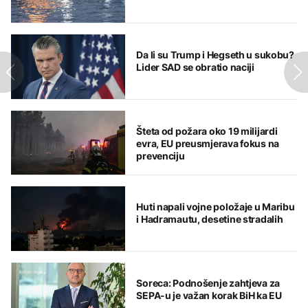
Da li su Trump i Hegseth u sukobu?
Lider SAD se obratio naciji
Šteta od požara oko 19 milijardi
evra, EU preusmjerava fokus na
prevenciju
Huti napali vojne položaje u Maribu
i Hadramautu, desetine stradalih
Soreca: Podnošenje zahtjeva za
SEPA-u je važan korak BiH ka EU