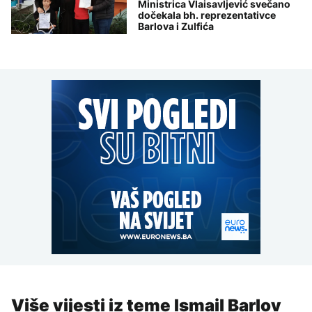
Ministrica Vlaisavljević svečano
dočekala bh. reprezentativce
Barlova i Zulfića
Više vijesti iz teme Ismail Barlov