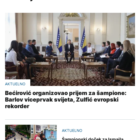
AKTUELNO
Bećirović organizovao prijem za šampione:
Barlov viceprvak svijeta, Zulfić evropski
rekorder
AKTUELNO
Šampionski doček za Ismaila