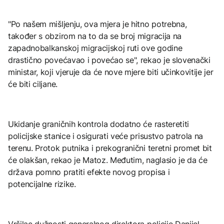
"Po našem mišljenju, ova mjera je hitno potrebna,
također s obzirom na to da se broj migracija na
zapadnobalkanskoj migracijskoj ruti ove godine
drastično povećavao i povećao se", rekao je slovenački
ministar, koji vjeruje da će nove mjere biti učinkovitije jer
će biti ciljane.
Ukidanje graničnih kontrola dodatno će rasteretiti
policijske stanice i osigurati veće prisustvo patrola na
terenu. Protok putnika i prekogranični teretni promet bit
će olakšan, rekao je Matoz. Međutim, naglasio je da će
država pomno pratiti efekte novog propisa i
potencijalne rizike.
Vršilac dužnosti generalnog direktora policije Danijel