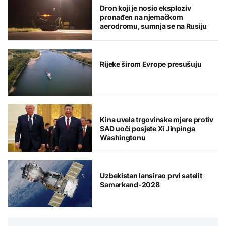
Dron koji je nosio eksploziv
pronađen na njemačkom
aerodromu, sumnja se na Rusiju
Rijeke širom Evrope presušuju
Kina uvela trgovinske mjere protiv
SAD uoči posjete Xi Jinpinga
Washingtonu
Uzbekistan lansirao prvi satelit
Samarkand-2028