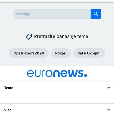
Pretražite današnje teme
Opšti izbori 2026
Požari
Rat u Ukrajini
Teme
Bosna i Hercegovina
Region
Svijet
Sport
Magazin
Više