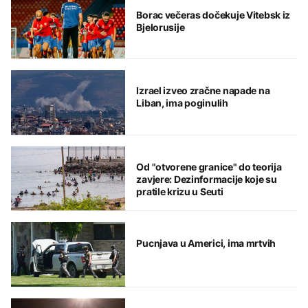
Borac večeras dočekuje Vitebsk iz
Bjelorusije
Izrael izveo zračne napade na
Liban, ima poginulih
Od "otvorene granice" do teorija
zavjere: Dezinformacije koje su
pratile krizu u Seuti
Pucnjava u Americi, ima mrtvih