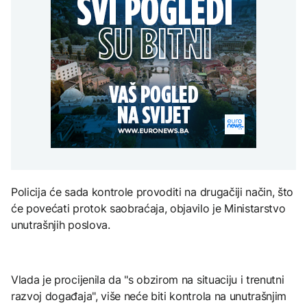
uputstva za skreniranje
Hirošima obilježava
zatvorena obilaznica
AKTUELNO
spektakl “Brechtovi
godišnjicu atomskog
duhovi”
bombardovanja: Poziv
Plan da se u Crnoj Gori
na ukidanje nuklearnog
AKTUELNO
prave centri za prihvat
oružja
migranata? Spajić:
TEHNOLOGIJA
Požar se širi Bijeljinom,
Nismo vodili pregovore
zatvorena obilaznica
Dio rakete SpaceX
FOKUS
velikom brzinom pada
na Mjesec
Žedni za novcem: Koje bi
nove poreze EU mogla
uvesti od 2028. godine?
TEHNOLOGIJA
Britanska kraljevska
Policija će sada kontrole provoditi na drugačiji način, što
kovnica iz elektronskog
će povećati protok saobraćaja, objavilo je Ministarstvo
otpada izdvaja zlato
unutrašnjih poslova.
Vlada je procijenila da "s obzirom na situaciju i trenutni
razvoj događaja", više neće biti kontrola na unutrašnjim