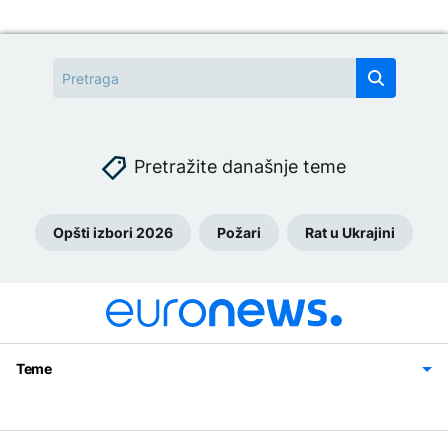
Pretražite današnje teme
Opšti izbori 2026
Požari
Rat u Ukrajini
Teme
Bosna i Hercegovina
Region
Svijet
Sport