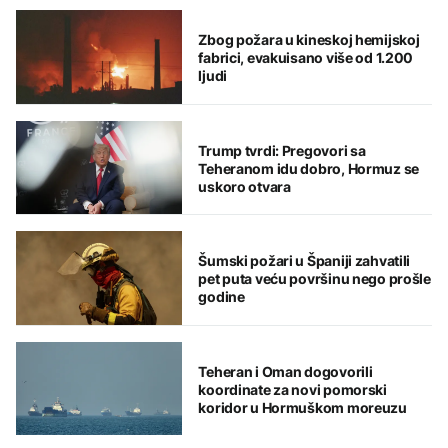
Zbog požara u kineskoj hemijskoj
fabrici, evakuisano više od 1.200
ljudi
Trump tvrdi: Pregovori sa
Teheranom idu dobro, Hormuz se
uskoro otvara
Šumski požari u Španiji zahvatili
pet puta veću površinu nego prošle
godine
Teheran i Oman dogovorili
koordinate za novi pomorski
koridor u Hormuškom moreuzu