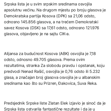
Srpska lista je u svim srpskim sredinama osvojila
apsolutnu većinu. Na drugom mjestu po broju glasova je
Demokratska partija Kosova (DPK) sa 21,06 odsto,
odnosno 145.856 glasova, a na trećem Demokratski
savez Kosova (DSK) sa 17,61 odsto, odnosno 121.976
glasova, objavljeno je na sajtu CIK-a.
Alijansa za budućnost Kosova (ABK) osvojila je 7,18
odsto, odnosno 49.705 glasova. Prema ovim
rezultatima, stranka Za slobodu pravdu i opstanak, koju
predvodi Nenad Rašić, osvojila je 0,76 odsto ili 5.232
glasa, a značajan broj glasova osvojila je u albanskim
sredinama kao što su Prizren, Đakovica, Suva Reka.
Predsjednik Srpske liste Zlatan Elek izjavio je sinoć da je
Srpska lista ostvarila fantastične rezultate i da je u