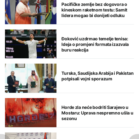
Pacifičke zemlje bez dogovora o
kineskom raketnom testu: Samit
lidera mogao bi donijeti odluku
Đoković uzdrmao temelje tenisa:
Ideja o promjeni formata izazvala
buru reakcija
Turska, Saudijska Arabija i Pakistan
potpisali vojni sporazum
Horde zla neće bodriti Sarajevo u
Mostaru: Uprava nespremno ušla u
sezonu