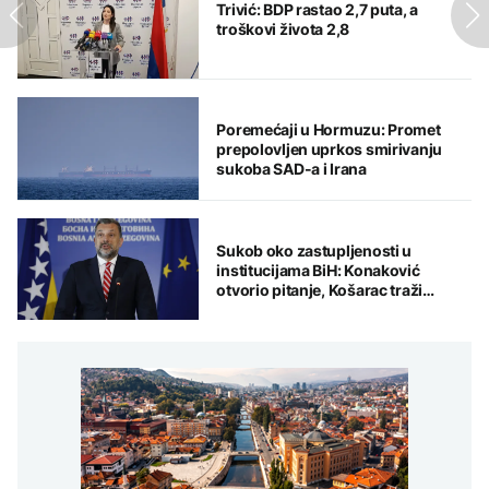
Trivić: BDP rastao 2,7 puta, a
troškovi života 2,8
Poremećaji u Hormuzu: Promet
prepolovljen uprkos smirivanju
sukoba SAD-a i Irana
Sukob oko zastupljenosti u
institucijama BiH: Konaković
otvorio pitanje, Košarac traži
odgovore