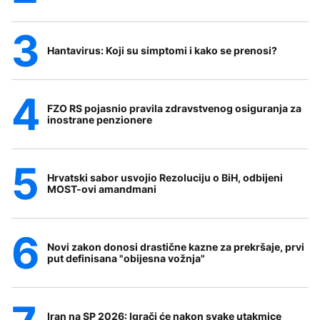
Hantavirus: Koji su simptomi i kako se prenosi?
FZO RS pojasnio pravila zdravstvenog osiguranja za
inostrane penzionere
Hrvatski sabor usvojio Rezoluciju o BiH, odbijeni
MOST-ovi amandmani
Novi zakon donosi drastične kazne za prekršaje, prvi
put definisana "obijesna vožnja"
Iran na SP 2026: Igrači će nakon svake utakmice