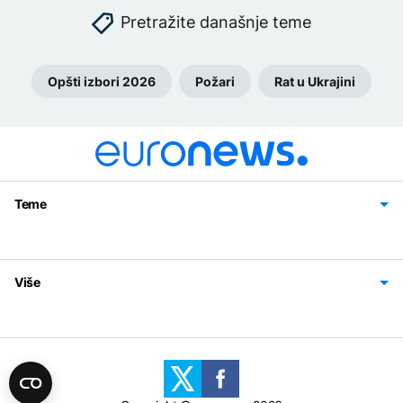
Pretražite današnje teme
Opšti izbori 2026
Požari
Rat u Ukrajini
Teme
Bosna i Hercegovina
Region
Svijet
Sport
Magazin
Više
Impressum
Kontakt
Politika privatnosti
Uslovi korišćenja