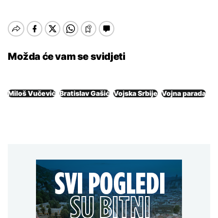
Možda će vam se svidjeti
Miloš Vučević
Bratislav Gašić
Vojska Srbije
Vojna parada