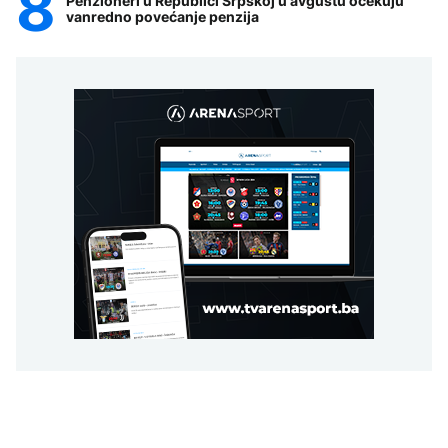
Penzioneri u Republici Srpskoj u avgustu očekuju
vanredno povećanje penzija