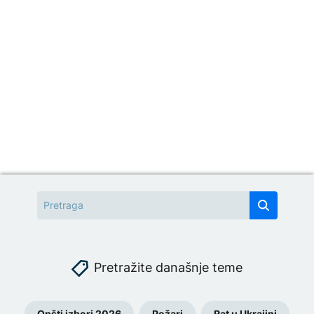
Pretražite današnje teme
Opšti izbori 2026
Požari
Rat u Ukrajini