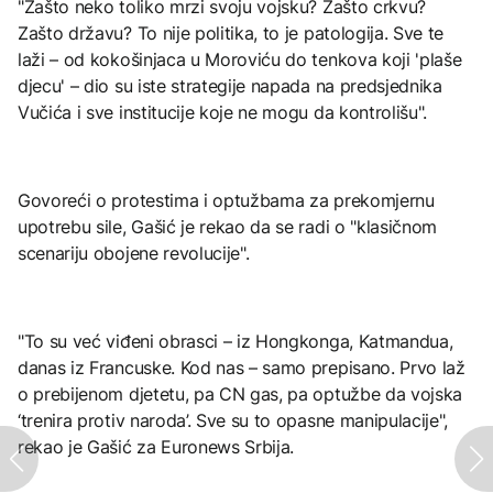
"Zašto neko toliko mrzi svoju vojsku? Zašto crkvu?
Zašto državu? To nije politika, to je patologija. Sve te
laži – od kokošinjaca u Moroviću do tenkova koji 'plaše
djecu' – dio su iste strategije napada na predsjednika
Vučića i sve institucije koje ne mogu da kontrolišu".
Govoreći o protestima i optužbama za prekomjernu
upotrebu sile, Gašić je rekao da se radi o "klasičnom
scenariju obojene revolucije".
"To su već viđeni obrasci – iz Hongkonga, Katmandua,
danas iz Francuske. Kod nas – samo prepisano. Prvo laž
o prebijenom djetetu, pa CN gas, pa optužbe da vojska
‘trenira protiv naroda’. Sve su to opasne manipulacije",
rekao je Gašić za Euronews Srbija.