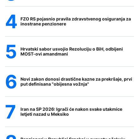
FZO RS pojasnio pravila zdravstvenog osiguranja za
inostrane penzionere
Hrvatski sabor usvojio Rezoluciju o BiH, odbijeni
MOST-ovi amandmani
Novi zakon donosi drastične kazne za prekršaje, prvi
put definisana "obijesna vožnja"
Iran na SP 2026: Igrači će nakon svake utakmice
letjeti nazad u Meksiko