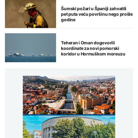
Šumski požari u Španiji zahvatili
pet puta veću površinu nego prošle
godine
Teheran i Oman dogovorili
koordinate za novi pomorski
koridor u Hormuškom moreuzu