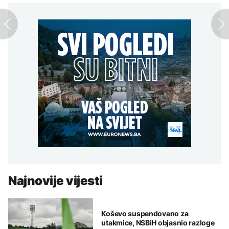
Najnovije vijesti
Koševo suspendovano za
utakmice, NSBiH objasnio razloge