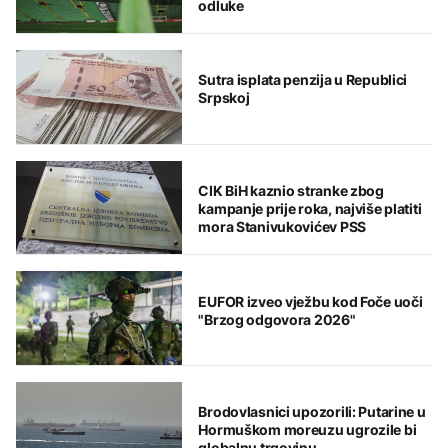
odluke
Sutra isplata penzija u Republici
Srpskoj
CIK BiH kaznio stranke zbog
kampanje prije roka, najviše platiti
mora Stanivukovićev PSS
EUFOR izveo vježbu kod Foče uoči
"Brzog odgovora 2026"
Brodovlasnici upozorili: Putarine u
Hormuškom moreuzu ugrozile bi
globalnu trgovinu