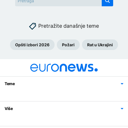
Pretražite današnje teme
Opšti izbori 2026
Požari
Rat u Ukrajini
Teme
Bosna i Hercegovina
Region
Svijet
Sport
Magazin
Više
Impressum
Kontakt
Politika privatnosti
Uslovi korišćenja