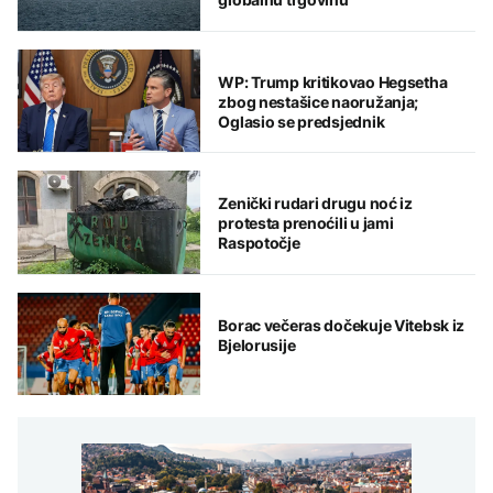
WP: Trump kritikovao Hegsetha
zbog nestašice naoružanja;
Oglasio se predsjednik
Zenički rudari drugu noć iz
protesta prenoćili u jami
Raspotočje
Borac večeras dočekuje Vitebsk iz
Bjelorusije