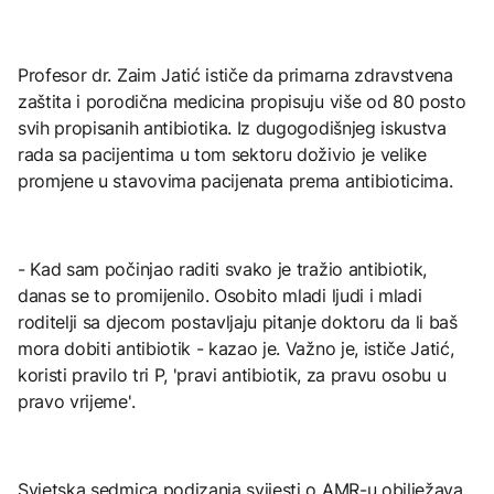
Profesor dr. Zaim Jatić ističe da primarna zdravstvena
zaštita i porodična medicina propisuju više od 80 posto
svih propisanih antibiotika. Iz dugogodišnjeg iskustva
rada sa pacijentima u tom sektoru doživio je velike
promjene u stavovima pacijenata prema antibioticima.
- Kad sam počinjao raditi svako je tražio antibiotik,
danas se to promijenilo. Osobito mladi ljudi i mladi
roditelji sa djecom postavljaju pitanje doktoru da li baš
mora dobiti antibiotik - kazao je. Važno je, ističe Jatić,
koristi pravilo tri P, 'pravi antibiotik, za pravu osobu u
pravo vrijeme'.
Svjetska sedmica podizanja svijesti o AMR-u obilježava