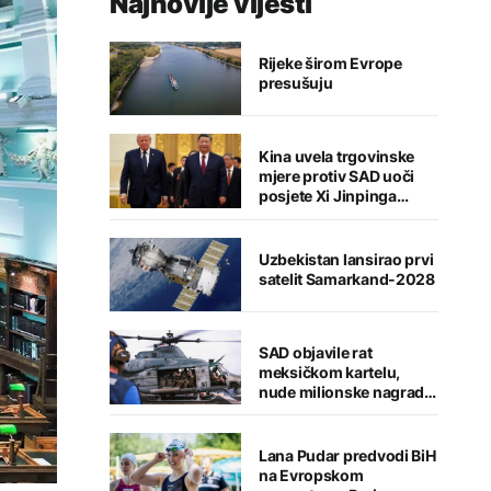
Najnovije vijesti
Rijeke širom Evrope
presušuju
Kina uvela trgovinske
mjere protiv SAD uoči
posjete Xi Jinpinga
Washingtonu
Uzbekistan lansirao prvi
satelit Samarkand-2028
SAD objavile rat
meksičkom kartelu,
nude milionske nagrade
za informacije
Lana Pudar predvodi BiH
na Evropskom