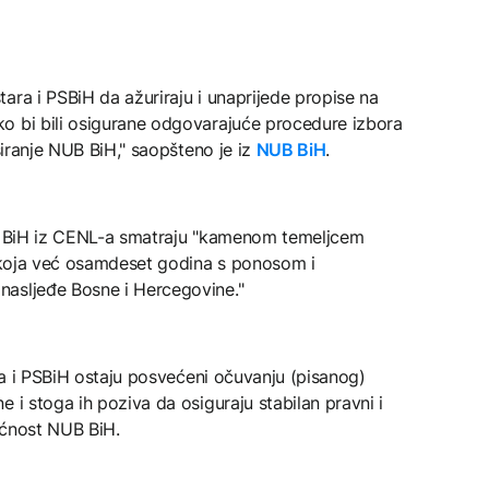
ara i PSBiH da ažuriraju i unaprijede propise na
o bi bili osigurane odgovarajuće procedure izbora
nsiranje NUB BiH," saopšteno je iz
NUB BiH
.
ku BiH iz CENL-a smatraju "kamenom temeljcem
m koja već osamdeset godina s ponosom i
nasljeđe Bosne i Hercegovine."
ara i PSBiH ostaju posvećeni očuvanju (pisanog)
 i stoga ih poziva da osiguraju stabilan pravni i
dućnost NUB BiH.