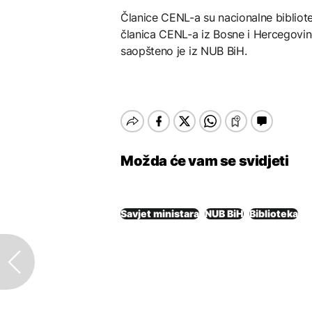
Članice CENL-a su nacionalne bibliot
članica CENL-a iz Bosne i Hercegovine
saopšteno je iz NUB BiH.
Možda će vam se svidjeti
Savjet ministara
NUB BiH
Biblioteka