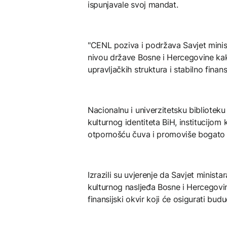
ispunjavale svoj mandat.
"CENL poziva i podržava Savjet minist
nivou države Bosne i Hercegovine kak
upravljačkih struktura i stabilno fina
Nacionalnu i univerzitetsku bibliote
kulturnog identiteta BiH, institucijo
otpornošću čuva i promoviše bogato 
Izrazili su uvjerenje da Savjet minist
kulturnog nasljeđa Bosne i Hercegovine
finansijski okvir koji će osigurati bu