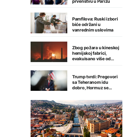
prvenstvu u Parizu
Pamfilova: Ruski izbori
biće održani u
vanrednim uslovima
Zbog požara u kineskoj
hemijskoj fabrici,
evakuisano više od
1.200 ljudi
Trump tvrdi: Pregovori
sa Teheranom idu
dobro, Hormuz se
uskoro otvara