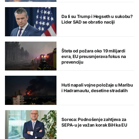
Da li su Trump i Hegseth u sukobu?
Lider SAD se obratio naciji
Šteta od požara oko 19 milijardi
evra, EU preusmjerava fokus na
prevenciju
Huti napali vojne položaje u Maribu
i Hadramautu, desetine stradalih
Soreca: Podnošenje zahtjeva za
SEPA-u je važan korak BiH ka EU