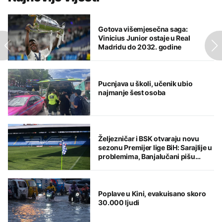
Gotova višemjesečna saga:
Vinicius Junior ostaje u Real
Madridu do 2032. godine
Pucnjava u školi, učenik ubio
najmanje šest osoba
Željezničar i BSK otvaraju novu
sezonu Premijer lige BiH: Sarajlije u
problemima, Banjalučani pišu
istoriju
Poplave u Kini, evakuisano skoro
30.000 ljudi