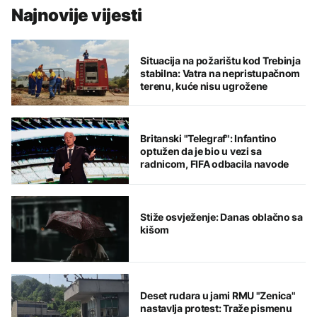
Najnovije vijesti
Situacija na požarištu kod Trebinja
stabilna: Vatra na nepristupačnom
terenu, kuće nisu ugrožene
Britanski "Telegraf": Infantino
optužen da je bio u vezi sa
radnicom, FIFA odbacila navode
Stiže osvježenje: Danas oblačno sa
kišom
Deset rudara u jami RMU "Zenica"
nastavlja protest: Traže pismenu