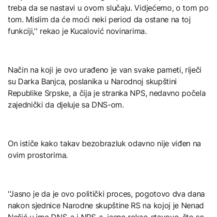
treba da se nastavi u ovom slučaju. Vidjećemo, o tom po
tom. Mislim da će moći neki period da ostane na toj
funkciji,'' rekao je Kucalović novinarima.
Način na koji je ovo urađeno je van svake pameti, riječi
su Darka Banjca, poslanika u Narodnoj skupštini
Republike Srpske, a čija je stranka NPS, nedavno počela
zajednički da djeluje sa DNS-om.
On ističe kako takav bezobrazluk odavno nije viđen na
ovim prostorima.
''Jasno je da je ovo politički proces, pogotovo dva dana
nakon sjednice Narodne skupštine RS na kojoj je Nenad
Nešić u ime DNS-a i NPS-a, jasno rekao stavove, što se