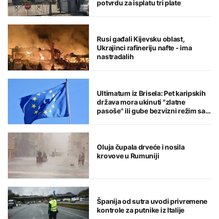
potvrdu za isplatu tri plate
Rusi gađali Kijevsku oblast,
Ukrajinci rafineriju nafte - ima
nastradalih
Ultimatum iz Brisela: Pet karipskih
država mora ukinuti "zlatne
pasoše" ili gube bezvizni režim sa
EU
Oluja čupala drveće i nosila
krovove u Rumuniji
Španija od sutra uvodi privremene
kontrole za putnike iz Italije