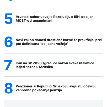
Hrvatski sabor usvojio Rezoluciju o BiH, odbijeni
MOST-ovi amandmani
Novi zakon donosi drastične kazne za prekršaje, prvi
put definisana "obijesna vožnja"
Iran na SP 2026: Igrači će nakon svake utakmice
letjeti nazad u Meksiko
Penzioneri u Republici Srpskoj u avgustu očekuju
vanredno povećanje penzija