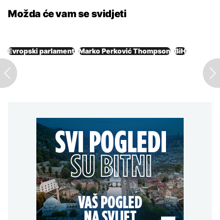
Možda će vam se svidjeti
Evropski parlament
Marko Perković Thompson
BiH