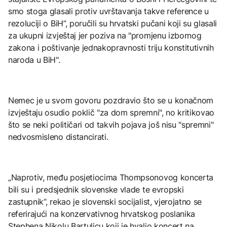
smo stoga glasali protiv uvrštavanja takve reference u
rezoluciji o BiH”, poručili su hrvatski pučani koji su glasali
za ukupni izvještaj jer poziva na "promjenu izbornog
zakona i poštivanje jednakopravnosti triju konstitutivnih
naroda u BiH".
Nemec je u svom govoru pozdravio što se u konačnom
izvještaju osudio poklič "za dom spremni", no kritikovao
što se neki političari od takvih pojava još nisu "spremni"
nedvosmisleno distancirati.
„Naprotiv, među posjetiocima Thompsonovog koncerta
bili su i predsjednik slovenske vlade te evropski
zastupnik”, rekao je slovenski socijalist, vjerojatno se
referirajući na konzervativnog hrvatskog poslanika
Stephena Nikolu Bartulicu koji je hvalio koncert na