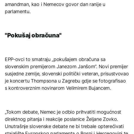
amandman, kao i Nemecov govor dan ranije u
parlamentu.
"Pokušaj obračuna"
EPP-ovci to smatraju „pokušajem obračuna sa
slovenskim premijerom Janezom Janšom”. Novi premijer
susjedne zemlje, slovenski politički veteran, prisustvovao
je koncertu Thompsona u Zagrebu gdje se fotografisao
s kontroverznim novinarom Velimirem Bujancem.
„Tokom debate, Nemec je odbio prihvatiti mogućnost
direktnog pitanja i reakcije poslanice Željane Zovko.
Unutrašnje slovenske debate ne bi trebale opterećivati
stajalište Evropskog parlamenta o Bosni i Hercegovini te