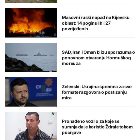
Masovni ruski napad na Kijevsku
oblast: 14 poginulih i 27
povrijeđenih
SAD, Iran i Oman blizu sporazuma o
ponovnom otvaranju Hormuškog
moreuza
Zelenski: Ukrajina spremna za sve
formate razgovora o postizanju
mira
Pronađeno vozilo za koje se
sumnja da je koristio Ždrale tokom
pucnjave