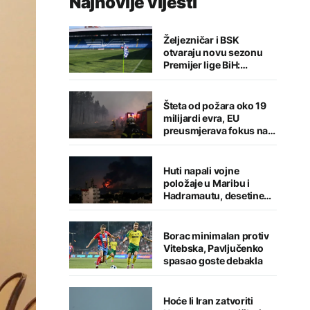
Najnovije vijesti
Željezničar i BSK
otvaraju novu sezonu
Premijer lige BiH:
Sarajlije u problemima,
Banjalučani pišu istoriju
Šteta od požara oko 19
milijardi evra, EU
preusmjerava fokus na
prevenciju
Huti napali vojne
položaje u Maribu i
Hadramautu, desetine
stradalih
Borac minimalan protiv
Vitebska, Pavljučenko
spasao goste debakla
Hoće li Iran zatvoriti