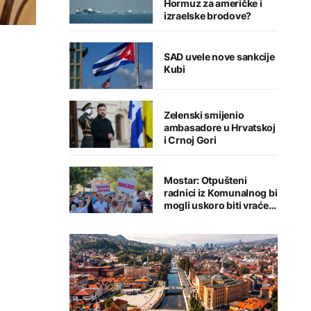
Hormuz za američke i
izraelske brodove?
SAD uvele nove sankcije
Kubi
Zelenski smijenio
ambasadore u Hrvatskoj
i Crnoj Gori
Mostar: Otpušteni
radnici iz Komunalnog bi
mogli uskoro biti vraćeni
na posao