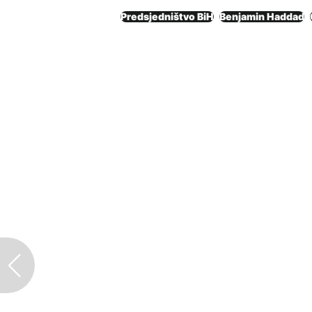
Predsjedništvo BiH
Benjamin Haddad