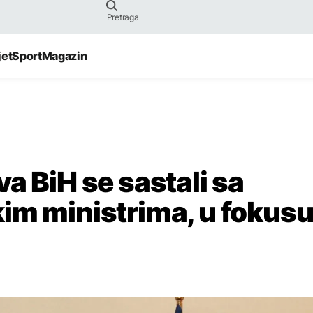
jet
Sport
Magazin
a BiH se sastali sa
im ministrima, u fokus