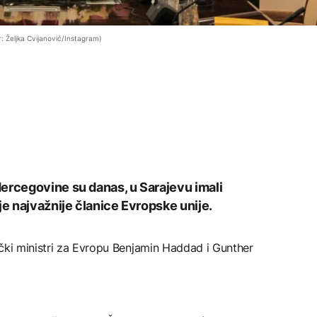
r: Željka Cvijanović/Instagram)
ercegovine su danas, u Sarajevu imali
je najvažnije članice Evropske unije.
ački ministri za Evropu Benjamin Haddad i Gunther