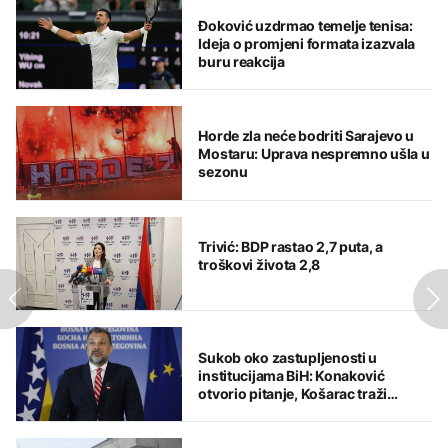
Đoković uzdrmao temelje tenisa:
Ideja o promjeni formata izazvala
buru reakcija
Horde zla neće bodriti Sarajevo u
Mostaru: Uprava nespremno ušla u
sezonu
Trivić: BDP rastao 2,7 puta, a
troškovi života 2,8
Sukob oko zastupljenosti u
institucijama BiH: Konaković
otvorio pitanje, Košarac traži
odgovore