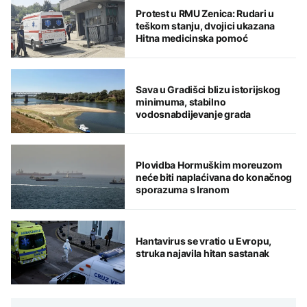
Protest u RMU Zenica: Rudari u
teškom stanju, dvojici ukazana
Hitna medicinska pomoć
Sava u Gradišci blizu istorijskog
minimuma, stabilno
vodosnabdijevanje grada
Plovidba Hormuškim moreuzom
neće biti naplaćivana do konačnog
sporazuma s Iranom
Hantavirus se vratio u Evropu,
struka najavila hitan sastanak