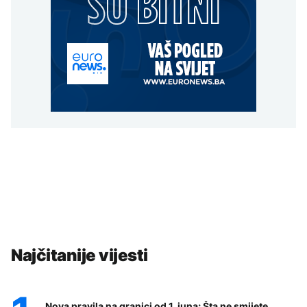
Najčitanije vijesti
Nova pravila na granici od 1. juna; Šta ne smijete