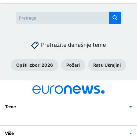
Pretražite današnje teme
Opšti izbori 2026
Požari
Rat u Ukrajini
Teme
Bosna i Hercegovina
Region
Svijet
Sport
Magazin
Više